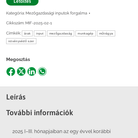
Letöltés
Kategória:
Mezőgazdasági inputok forgalma
Cikkszám:
MIF-2025-02-1
Címkék:
árak
input
mezőgazdaság
munkagép
műtrágya
növényvédő szer
Megosztás
Share
Share
Share
Share
on
on
on
on
Facebook
X
LinkedIn
WhatsApp
Leírás
További információk
2025 I–III. hónapjaiban az egy évvel korábbi