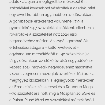
adatok alapján a megfigyelt termékekből 6,5
százalékkal kevesebbet vásároltak a gazdák, mint
egy évvel korábban ugyanebben az időszakban.
A gombaölők értékesített volumene 47,9, a
gyomirtóké 14,7 százalékkal csökkent, ellenben a
rovarölőké 5 százalékkal nőtt 2024 első
negyedévéhez mérten. A vizsgált gombaölők
értékesítési átlagára – kettő kivételével –
egyhangúan mérséklődött (1–42 százalékkal) a
tárgyidőszakban az előző év első negyedévéhez
képest. 2024 negyedik negyedévéhez hasonlítva
viszont vegyesen mozogtak az értékesítési árak a
megfigyelt időszakban, a legnagyobb mértékben
az Ercole (közel kétszerese) és a Roundup Mega
(+70 százalék) ára nőtt, míg a Mospilan 20 SG-é és
a Pulsar Plusé közel 20 százalékkal mérséklődött.