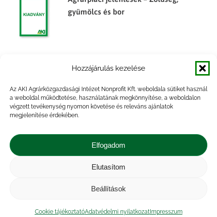
gyümölcs és bor
Agrárpiaci jelentések – Zöldség,
Hozzájárulás kezelése
gyümölcs és bor
Az AKI Agrárközgazdasági Intézet Nonprofit Kft. weboldala sütiket használ
a weboldal működtetése, használatának megkönnyítése, a weboldalon
végzett tevékenység nyomon követése és releváns ajánlatok
megjelenítése érdekében.
Agrárpiaci jelentések – Zöldség,
gyümölcs és bor
Elfogadom
Elutasítom
Beállítások
Agrárpiaci jelentések – Zöldség,
gyümölcs és bor
Cookie tájékoztató
Adatvédelmi nyilatkozat
Impresszum