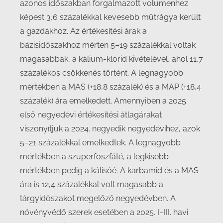
azonos időszakban forgalmazott volumenhez
képest 3,6 százalékkal kevesebb műtrágya került
a gazdákhoz. Az értékesítési árak a
bázisidőszakhoz mérten 5–19 százalékkal voltak
magasabbak, a kálium-klorid kivételével, ahol 11,7
százalékos csökkenés történt. A legnagyobb
mértékben a MAS (+18,8 százalék) és a MAP (+18,4
százalék) ára emelkedett. Amennyiben a 2025.
első negyedévi értékesítési átlagárakat
viszonyítjuk a 2024. negyedik negyedévihez, azok
5–21 százalékkal emelkedtek. A legnagyobb
mértékben a szuperfoszfáté, a legkisebb
mértékben pedig a kálisóé. A karbamid és a MAS
ára is 12,4 százalékkal volt magasabb a
tárgyidőszakot megelőző negyedévben. A
növényvédő szerek esetében a 2025. I–III. havi