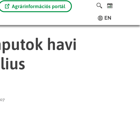
Agrárinformációs portál
EN
putok havi
lius
-07