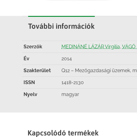
További információk
Szerzők
MEDINÁNÉ LÁZÁR Virgilia
,
VÁGÓ 
Év
2014
Szakterület
Q12 – Mezőgazdasági üzemek, me
ISSN
1418-2130
Nyelv
magyar
Kapcsolódó termékek