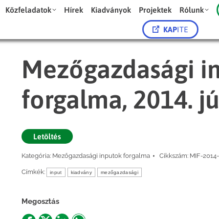
Közfeladatok
Hírek
Kiadványok
Projektek
Rólunk
KAP
ITE
Mezőgazdasági in
forgalma, 2014. jú
Letöltés
Kategória:
Mezőgazdasági inputok forgalma
Cikkszám:
MIF-2014
Címkék:
input
kiadvány
mezőgazdasági
Megosztás