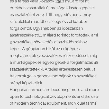
és a társas vállalkozások 135,2 milliárd forint
értékben vásároltak új mezőgazdasági gépeket
és eszközöket 2024. I-III. negyedévben, ami 41
százalékkal maradt el az egy évvel korábbi
forgalomtól. Ugyanebben az időszakban
alkatrészekre 70,1 milliárd forintot fordítottak, ami
3 százalékos növekedés a bázisidőszakhoz
képes. A géppiacon belül az erőgépek a
meghatározók 52 százalékos részesedéssel, míg
a munkagépek és egyéb gépek a forgalmazás 48
százalékát tették ki. A teljes értékesítésen belül a
traktorok 30, a gabonakombájnok 10 százalékos
arányt képviseltek.
Hungarian farmers are becoming more and more
open to technological developments and the use
of modern technical equipment. Individual farms