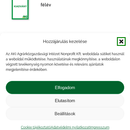
félév
Mezőgazdasági gépek forgalma
Hozzájárulás kezelése
Az AKI Agrárközgazdasági Intézet Nonprofit Kft. weboldala sütiket használ
a weboldal működtetése, használatának megkönnyítése, a weboldalon
végzett tevékenység nyomon követése és releváns ajánlatok
megjelenítése érdekében.
Mezőgazdasági gépek forgalma, 2014.
év
Elfogadom
Elutasítom
Beállítások
Impresszum
|
Kapcsolat
|
Jogi nyilatkozat
|
Közérdekű adatok
|
Adatvédelmi nyilatkozat
|
Cookie tájékoztató
Adatvédelmi nyilatkozat
Impresszum