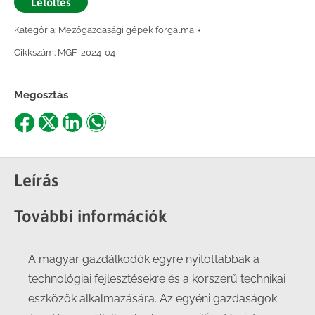
Letöltés
Kategória:
Mezőgazdasági gépek forgalma
Cikkszám:
MGF-2024-04
Megosztás
Share
Share
Share
Share
on
on
on
on
Facebook
X
LinkedIn
WhatsApp
Leírás
További információk
A magyar gazdálkodók egyre nyitottabbak a
technológiai fejlesztésekre és a korszerű technikai
eszközök alkalmazására. Az egyéni gazdaságok