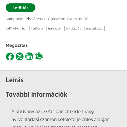
Letöltés
Kategória:
Lehalászás
Cikkszám:
HAL-2012-RB
Címkék:
hal
halászat
halexport
lehalászás
tógazdaság
Megosztás
Share
Share
Share
Share
on
on
on
on
Facebook
X
LinkedIn
WhatsApp
Leírás
További információk
A kiadvány az OSAP-ban elrendelt 1249
nyilvántartási számon kötelező jelentés alapján