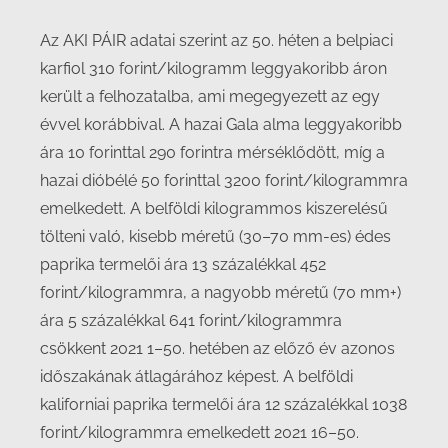
Az AKI PÁIR adatai szerint az 50. héten a belpiaci
karfiol 310 forint/kilogramm leggyakoribb áron
került a felhozatalba, ami megegyezett az egy
évvel korábbival. A hazai Gala alma leggyakoribb
ára 10 forinttal 290 forintra mérséklődött, míg a
hazai dióbélé 50 forinttal 3200 forint/kilogrammra
emelkedett. A belföldi kilogrammos kiszerelésű
tölteni való, kisebb méretű (30–70 mm-es) édes
paprika termelői ára 13 százalékkal 452
forint/kilogrammra, a nagyobb méretű (70 mm+)
ára 5 százalékkal 641 forint/kilogrammra
csökkent 2021 1–50. hetében az előző év azonos
időszakának átlagárához képest. A belföldi
kaliforniai paprika termelői ára 12 százalékkal 1038
forint/kilogrammra emelkedett 2021 16–50.