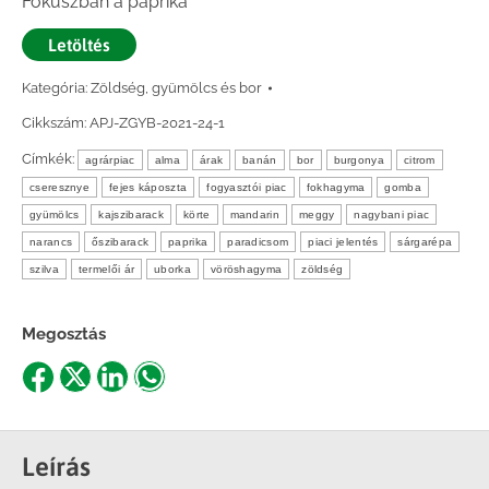
Fókuszban a paprika
Letöltés
Kategória:
Zöldség, gyümölcs és bor
Cikkszám:
APJ-ZGYB-2021-24-1
Címkék:
agrárpiac
alma
árak
banán
bor
burgonya
citrom
cseresznye
fejes káposzta
fogyasztói piac
fokhagyma
gomba
gyümölcs
kajszibarack
körte
mandarin
meggy
nagybani piac
narancs
őszibarack
paprika
paradicsom
piaci jelentés
sárgarépa
szilva
termelői ár
uborka
vöröshagyma
zöldség
Megosztás
Share
Share
Share
Share
on
on
on
on
Facebook
X
LinkedIn
WhatsApp
Leírás