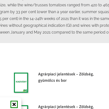
ze, while the wine/trusses tomatoes ranged from 420 to 465
ram by 33 per cent lower than a year earlier, summer squash 
 per cent) in the 14-24th weeks of 2021 than it was in the sam
wines without geographical indication (GI) and wines with prot
etween January and May 2021 compared to the same period of
Agrárpiaci jelentések – Zöldség,
gyümölcs és bor
Agrárpiaci jelentések – Zöldség,