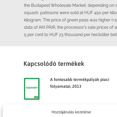
the Budapest Wholesale Market, depending on si
squash, patissons were sold at HUF 450 per kilog
kilogram. The price of green peas was higher (+15
data of AKI PÁIR, the processor’s sale prices of 
5 per cent to HUF 23 thousand per hectoliter b
Kapcsolódó termékek
A fontosabb termékpályák piaci
folyamatai, 2013
Hozzájárulás kezelése
Agrárpiaci jelentések – Zöldség,