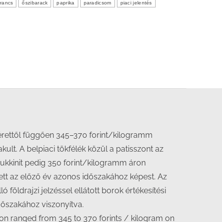
rancs
őszibarack
paprika
paradicsom
piaci jelentés
érettől függően 345–370 forint/kilogramm
t. A belpiaci tökfélék közül a patisszont az
cukkinit pedig 350 forint/kilogramm áron
ett az előző év azonos időszakához képest. Az
ló földrajzi jelzéssel ellátott borok értékesítési
dőszakához viszonyítva.
ion ranged from 345 to 370 forints / kilogram on