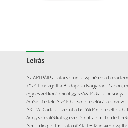
Leírás
Az AKI PÁIR adatai szerint a 24. héten a haza
között mozgott a Budapesti Nagybani Piacon, míg
egy évvel korábbinál 33 százalékkal alacsonyabb
értékesítették. A zöldborsó termelői ára 2021 2
AKI PÁIR adatai szerint a belföldön termelt és belfö
ára 5 százalékkal 23 ezer forintra emelkedett he
According to the data of AKI PÁIR, in week 24 t