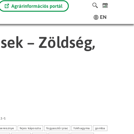
Agrárinformációs portál
EN
ések – Zöldség,
1-1
seresznye
fejes káposzta
fogyasztói piac
fokhagyma
gomba