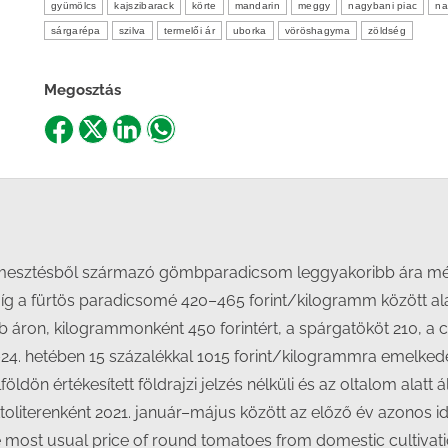
gyümölcs
kajszibarack
körte
mandarin
meggy
nagybani piac
na
sárgarépa
szilva
termelői ár
uborka
vöröshagyma
zöldség
Megosztás
Share
Share
Share
Share
on
on
on
on
Facebook
X
LinkedIn
WhatsApp
i termesztésből származó gömbparadicsom leggyakoribb ára m
 a fürtös paradicsomé 420–465 forint/kilogramm között alakul
 áron, kilogrammonként 450 forintért, a spárgatököt 210, a 
0–24. hetében 15 százalékkal 1015 forint/kilogrammra emelked
ldön értékesített földrajzi jelzés nélküli és az oltalom alatt ál
ktoliterenként 2021. január–május között az előző év azonos i
he most usual price of round tomatoes from domestic cultivat