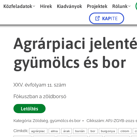
Közfeladatok
Hírek
Kiadványok
Projektek
Rólunk
KAP
ITE
Agrárpiaci jelent
gyümölcs és bor
XXV. évfolyam 11. szám
Fókuszban a zöldborsó
Letöltés
Kategória:
Zöldség, gyümölcs és bor
Cikkszám:
APJ-ZGYB-2021-1
Címkék:
agrárpiac
alma
árak
banán
bor
burgonya
citrom
c