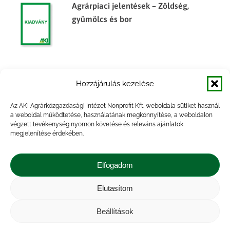
Agrárpiaci jelentések – Zöldség,
gyümölcs és bor
Agrárpiaci jelentések – Zöldség,
Hozzájárulás kezelése
gyümölcs és bor
Az AKI Agrárközgazdasági Intézet Nonprofit Kft. weboldala sütiket használ
a weboldal működtetése, használatának megkönnyítése, a weboldalon
végzett tevékenység nyomon követése és releváns ajánlatok
megjelenítése érdekében.
Főbb termények és termékek
készletalakulása, 2014. év
Elfogadom
Elutasítom
Beállítások
Impresszum
|
Kapcsolat
|
Jogi nyilatkozat
|