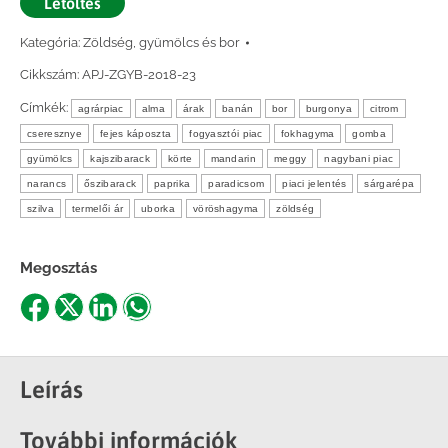
Letöltés
Kategória:
Zöldség, gyümölcs és bor
Cikkszám:
APJ-ZGYB-2018-23
Címkék:
agrárpiac
alma
árak
banán
bor
burgonya
citrom
cseresznye
fejes káposzta
fogyasztói piac
fokhagyma
gomba
gyümölcs
kajszibarack
körte
mandarin
meggy
nagybani piac
narancs
őszibarack
paprika
paradicsom
piaci jelentés
sárgarépa
szilva
termelői ár
uborka
vöröshagyma
zöldség
Megosztás
Share
Share
Share
Share
on
on
on
on
Facebook
X
LinkedIn
WhatsApp
Leírás
További információk