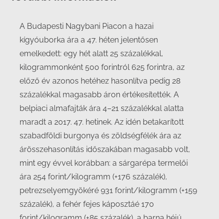
A Budapesti Nagybani Piacon a hazai
kígyóuborka ára a 47. héten jelentősen
emelkedett: egy hét alatt 25 százalékkal,
kilogrammonként 500 forintról 625 forintra, az
előző év azonos hetéhez hasonlítva pedig 28
százalékkal magasabb áron értékesítették. A
belpiaci almafajták ára 4–21 százalékkal alatta
maradt a 2017. 47. hetinek. Az idén betakarított
szabadföldi burgonya és zöldségfélék ára az
árösszehasonlítás időszakában magasabb volt,
mint egy évvel korábban: a sárgarépa termelői
ára 254 forint/kilogramm (+176 százalék),
petrezselyemgyökéré 931 forint/kilogramm (+159
százalék), a fehér fejes káposztáé 170
forint/kilogramm (+85 százalék), a barna héjú