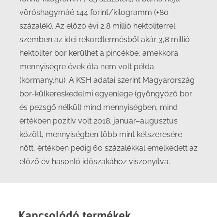
vöröshagymáé 144 forint/kilogramm (+80
százalék). Az előző évi 2,8 millió hektoliterrel
szemben az idei rekordtermésből akár 3,8 millió
hektoliter bor kerülhet a pincékbe, amekkora
mennyiségre évek óta nem volt példa
(kormany.hu). A KSH adatai szerint Magyarország
bor-külkereskedelmi egyenlege (gyöngyöző bor
és pezsgő nélkül) mind mennyiségben, mind
értékben pozitív volt 2018. január–augusztus
között, mennyiségben több mint kétszeresére
nőtt, értékben pedig 60 százalékkal emelkedett az
előző év hasonló időszakához viszonyítva.
Kapcsolódó termékek