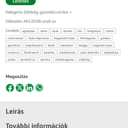
Letöltés
Kategória:
Zöldség, gyümölcs és bor
Cikkszám:
APJ-ZGYB-2018-22
Címkék:
agrárpiac
alma
árak
banán
bor
burgonya
citrom
cseresznye
fejes káposzta
fogyasztói piac
fokhagyma
gomba
gyümölcs
kajszibarack
körte
mandarin
meggy
nagybani piac
narancs
őszibarack
paprika
paradicsom
piaci jelentés
sárgarépa
szilva
termelői ár
uborka
vöröshagyma
zöldség
Megosztás
Share
Share
Share
Share
on
on
on
on
Facebook
X
LinkedIn
WhatsApp
Leírás
További információk