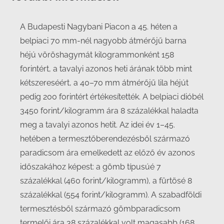
A Budapesti Nagybani Piacon a 45. héten a
belpiaci 70 mm-nél nagyobb átmérőjű barna
héjú vöröshagymát kilogrammonként 158
forintért, a tavalyi azonos heti árának több mint
kétszereséért, a 40–70 mm átmérőjű lila héjút
pedig 200 forintért értékesítették. A belpiaci dióbél
3450 forint/kilogramm ára 8 százalékkal haladta
meg a tavalyi azonos hetit. Az idei év 1–45.
hetében a termesztőberendezésből származó
paradicsom ára emelkedett az előző év azonos
időszakához képest: a gömb típusúé 7
százalékkal (460 forint/kilogramm), a fürtösé 8
százalékkal (554 forint/kilogramm). A szabadföldi
termesztésből származó gömbparadicsom
termelői ára 38 százalékkal volt magasabb (168