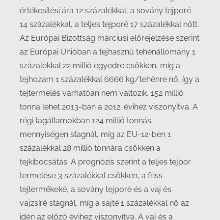
értékesítési ára 12 százalékkal, a sovány tejporé
14 százalékkal, a teljes tejporé 17 százalékkal nőtt.
Az Európai Bizottság márciusi előrejelzése szerint
az Európai Unióban a tejhasznú tehénállomány 1
százalékkal 22 millió egyedre csökken, míg a
tejhozam 1 százalékkal 6666 kg/tehénre nő, így a
tejtermelés várhatóan nem változik, 152 millió
tonna lehet 2013-ban a 2012. évihez viszonyítva. A
régi tagállamokban 124 millió tonnás
mennyiségen stagnál, míg az EU-12-ben 1
százalékkal 28 millió tonnára csökken a
tejkibocsátás. A prognózis szerint a teljes tejpor
termelése 3 százalékkal csökken, a friss
tejtermékeké, a sovány tejporé és a vaj és
vajzsíré stagnál, míg a sajté 1 százalékkal nő az
idén az előző évihez viszonyítva. A vaj és a