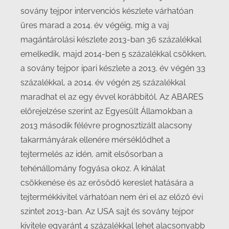
sovány tejpor intervenciós készlete várhatóan
üres marad a 2014. év végéig, míg a vaj
magántárolási készlete 2013-ban 36 százalékkal
emelkedik, majd 2014-ben 5 százalékkal csökken,
a sovány tejpor ipari készlete a 2013. év végén 33
százalékkal, a 2014. év végén 25 százalékkal
maradhat el az egy évvel korábbitól. Az ABARES
előrejelzése szerint az Egyesült Államokban a
2013 második félévre prognosztizált alacsony
takarmányárak ellenére mérséklődhet a
tejtermelés az idén, amit elsősorban a
tehénállomány fogyása okoz. A kínálat
csökkenése és az erősödő kereslet hatására a
tejtermékkivitel várhatóan nem éri el az előző évi
szintet 2013-ban. Az USA sajt és sovány tejpor
kivitele egyaránt 4 százalékkal lehet alacsonyabb