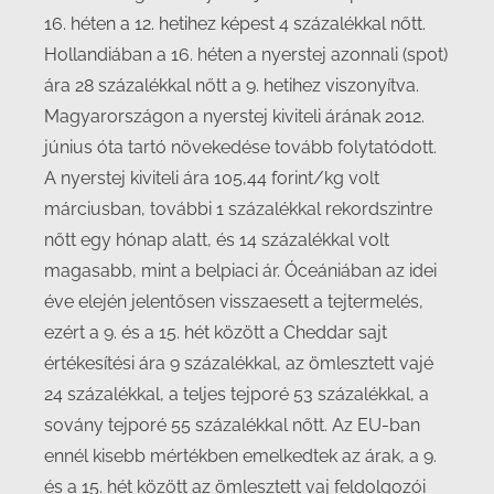
16. héten a 12. hetihez képest 4 százalékkal nőtt.
Hollandiában a 16. héten a nyerstej azonnali (spot)
ára 28 százalékkal nőtt a 9. hetihez viszonyítva.
Magyarországon a nyerstej kiviteli árának 2012.
június óta tartó növekedése tovább folytatódott.
A nyerstej kiviteli ára 105,44 forint/kg volt
márciusban, további 1 százalékkal rekordszintre
nőtt egy hónap alatt, és 14 százalékkal volt
magasabb, mint a belpiaci ár. Óceániában az idei
éve elején jelentősen visszaesett a tejtermelés,
ezért a 9. és a 15. hét között a Cheddar sajt
értékesítési ára 9 százalékkal, az ömlesztett vajé
24 százalékkal, a teljes tejporé 53 százalékkal, a
sovány tejporé 55 százalékkal nőtt. Az EU-ban
ennél kisebb mértékben emelkedtek az árak, a 9.
és a 15. hét között az ömlesztett vaj feldolgozói