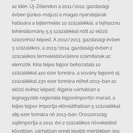
az idén. Új-Zélandon a 2011/2012. gazdasági
évben (június-május) a magas nyerstejárak
hatására a tejtermelés 10 százalékkal, a tejhasznú
tehénállomány 5,5 százalékkal nőtt az előző
szezonhoz képest. A 2012/2013. gazdasági évben
3 százalékos, a 2013/2014. gazdasági évben 2
százalékos termelésbővülésre számítanak az
elemzők. Kína teljes tejpor behozatala 10
százalékkal 410 ezer tonnára, a sovány tejporé 15
százalékkal 230 ezer tonnára nőhet 2013-ban az
előző évihez képest. Algéria várhatóan a
legnagyobb regionális tejporimportőr marad, a
teljes tejpor importja előreláthatóan 5 százalékkal
185 ezer tonnára nő 2013-ban. Oroszország
sajtimportja a 2012. évi 2 százalékos növekedést
követően, várhatóan ennél kisebb mértékben 355