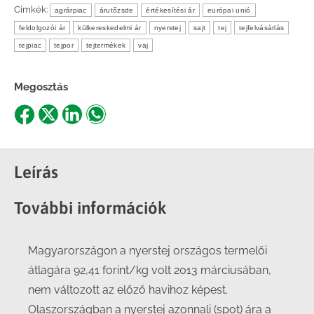
Címkék:
agrárpiac
árutőzsde
értékesítési ár
európai unió
feldolgozói ár
külkereskedelmi ár
nyerstej
sajt
tej
tejfelvásárlás
tejpiac
tejpor
tejtermékek
vaj
Megosztás
Share
Share
Share
Share
on
on
on
on
Facebook
X
LinkedIn
WhatsApp
Leírás
További információk
Magyarországon a nyerstej országos termelői
átlagára 92,41 forint/kg volt 2013 márciusában,
nem változott az előző havihoz képest.
Olaszországban a nyerstej azonnali (spot) ára a