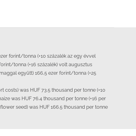
ezer forint/tonna (+10 százalék az egy évvel
orint/tonna (+16 százalék) volt augusztus
aggal együtt) 166,5 ezer forint/tonna (+25
ort costs) was HUF 73.5 thousand per tonne (+10
 maize was HUF 76.4 thousand per tonne (+16 per
sunflower seed) was HUF 166.5 thousand per tonne