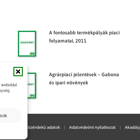
A fontosabb termékpályák piaci
folyamatai, 2011
Agrárpiaci jelentések – Gabona
és ipari növények
a weboldal
nység
ások
ilatkozat
|
Közérdekű adatok
|
Adatvédelmi nyilatkozat
|
Akadály