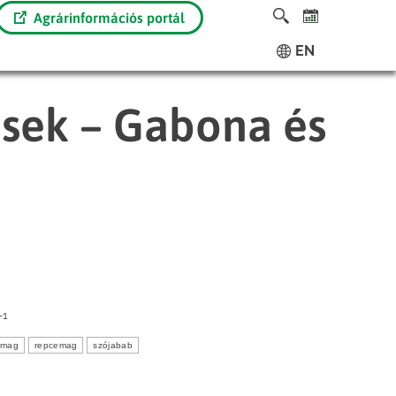
Agrárinformációs portál
EN
ések – Gabona és
-1
ómag
repcemag
szójabab