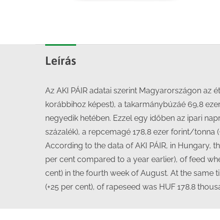
Leírás
Az AKI PÁIR adatai szerint Magyarországon az étke
korábbihoz képest), a takarmánybúzáé 69,8 ezer 
negyedik hetében. Ezzel egy időben az ipari na
százalék), a repcemagé 178,8 ezer forint/tonna (+
According to the data of AKI PÁIR, in Hungary, 
per cent compared to a year earlier), of feed w
cent) in the fourth week of August. At the same
(+25 per cent), of rapeseed was HUF 178.8 thousa