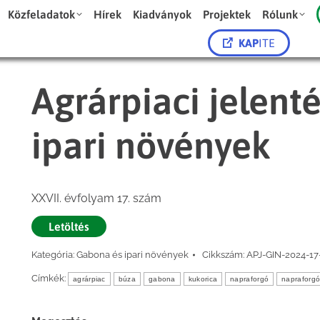
Közfeladatok
Hírek
Kiadványok
Projektek
Rólunk
KAP
ITE
Agrárpiaci jelent
ipari növények
XXVII. évfolyam 17. szám
Letöltés
Kategória:
Gabona és ipari növények
Cikkszám:
APJ-GIN-2024-17
Címkék:
agrárpiac
búza
gabona
kukorica
napraforgó
napraforg