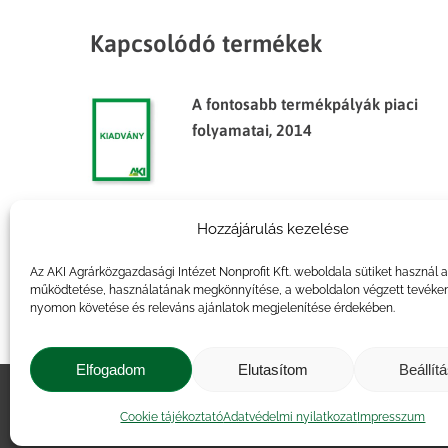
Kapcsolódó termékek
A fontosabb termékpályák piaci
folyamatai, 2014
Hozzájárulás kezelése
Agrárpiaci jelentések – Gabona
és ipari növények
Az AKI Agrárközgazdasági Intézet Nonprofit Kft. weboldala sütiket használ 
működtetése, használatának megkönnyítése, a weboldalon végzett tevéke
nyomon követése és releváns ajánlatok megjelenítése érdekében.
Elfogadom
Elutasítom
Beállít
Impresszum
|
Kapcsolat
|
Jogi ny
Cookie tájékoztató
Adatvédelmi nyilatkozat
Impresszum