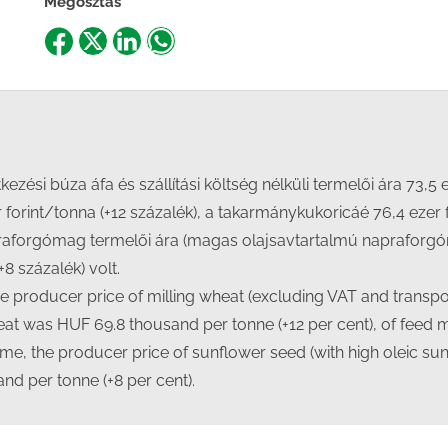
Megosztás
Share
Share
Share
Share
on
on
on
on
Facebook
X
LinkedIn
WhatsApp
zési búza áfa és szállítási költség nélküli termelői ára 73,5 
forint/tonna (+12 százalék), a takarmánykukoricáé 76,4 ezer f
praforgómag termelői ára (magas olajsavtartalmú napraforgóm
8 százalék) volt.
the producer price of milling wheat (excluding VAT and transp
heat was HUF 69.8 thousand per tonne (+12 per cent), of feed
 time, the producer price of sunflower seed (with high oleic 
nd per tonne (+8 per cent).