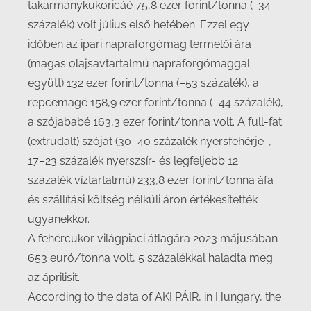
takarmánykukoricáé 75,8 ezer forint/tonna (–34
százalék) volt július első hetében. Ezzel egy
időben az ipari napraforgómag termelői ára
(magas olajsavtartalmú napraforgómaggal
együtt) 132 ezer forint/tonna (–53 százalék), a
repcemagé 158,9 ezer forint/tonna (–44 százalék),
a szójababé 163,3 ezer forint/tonna volt. A full-fat
(extrudált) szóját (30–40 százalék nyersfehérje-,
17–23 százalék nyerszsír- és legfeljebb 12
százalék víztartalmú) 233,8 ezer forint/tonna áfa
és szállítási költség nélküli áron értékesítették
ugyanekkor.
A fehércukor világpiaci átlagára 2023 májusában
653 euró/tonna volt, 5 százalékkal haladta meg
az áprilisit.
According to the data of AKI PÁIR, in Hungary, the