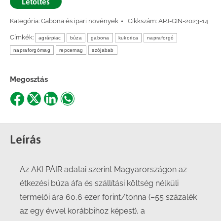
Letöltés
Kategória:
Gabona és ipari növények
Cikkszám:
APJ-GIN-2023-14
Címkék:
agrárpiac
búza
gabona
kukorica
napraforgó
napraforgómag
repcemag
szójabab
Megosztás
Share
Share
Share
Share
on
on
on
on
Facebook
X
LinkedIn
WhatsApp
Leírás
Az AKI PÁIR adatai szerint Magyarországon az
étkezési búza áfa és szállítási költség nélküli
termelői ára 60,6 ezer forint/tonna (–55 százalék
az egy évvel korábbihoz képest), a