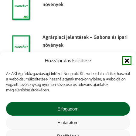
növények
Agrárpiaci jelentések – Gabona és ipari
növények
Hozzájárulás kezelése
Az AKI Agrárközgazdasági Intézet Nonprofit Kft. weboldala sütiket használ
Agrárpiaci jelentések – Gabona és ipari
a weboldal működtetése, használatának megkönnyítése, a weboldalon
végzett tevékenység nyomon követése és releváns ajánlatok
növények
megjelenítése érdekében.
Elfogadom
Elutasítom
Impresszum
|
Kapcsolat
|
Jogi nyilatkozat
|
Közérdekű adatok
|
Adatvédelmi nyilatkozat
|