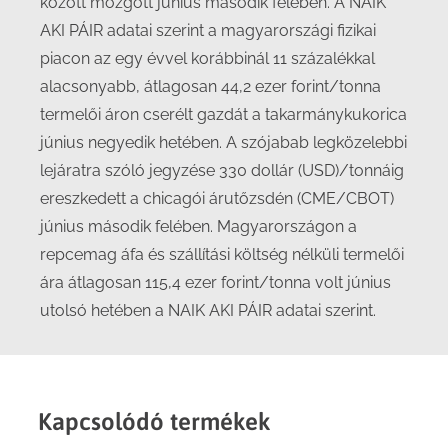
között mozgott június második felében. A NAIK
AKI PÁIR adatai szerint a magyarországi fizikai
piacon az egy évvel korábbinál 11 százalékkal
alacsonyabb, átlagosan 44,2 ezer forint/tonna
termelői áron cserélt gazdát a takarmánykukorica
június negyedik hetében. A szójabab legközelebbi
lejáratra szóló jegyzése 330 dollár (USD)/tonnáig
ereszkedett a chicagói árutőzsdén (CME/CBOT)
június második felében. Magyarországon a
repcemag áfa és szállítási költség nélküli termelői
ára átlagosan 115,4 ezer forint/tonna volt június
utolsó hetében a NAIK AKI PÁIR adatai szerint.
Kapcsolódó termékek