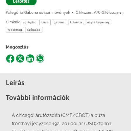
Letöltés
Kategória:
Gabona és ipari növények
Cikkszám:
APJ-GIN-2019-13
Címkék:
agrárpiac
búza
gabona
kukorica
napraforgómag
repcemag
szójabab
Megosztás
Share
Share
Share
Share
on
on
on
on
Facebook
X
LinkedIn
WhatsApp
Leírás
További információk
A chicagói árutőzsdén (CME/CBOT) a búza
fronthavi jegyzése 192–201 dollár (USD)/tonna