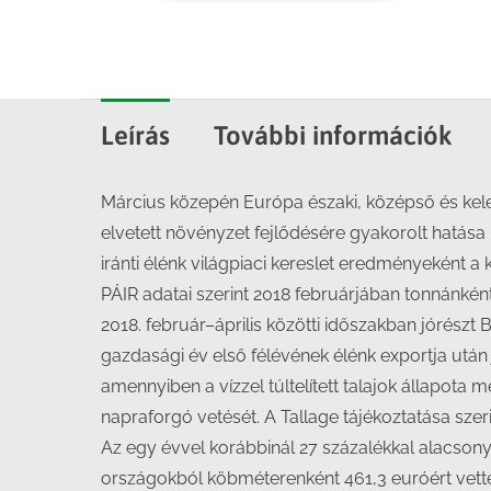
Leírás
További információk
Március közepén Európa északi, középső és kele
elvetett növényzet fejlődésére gyakorolt hatás
iránti élénk világpiaci kereslet eredményeként a 
PÁIR adatai szerint 2018 februárjában tonnánkén
2018. február–április közötti időszakban jórészt
gazdasági év első félévének élénk exportja utá
amennyiben a vízzel túltelített talajok állapota
napraforgó vetését. A Tallage tájékoztatása szer
Az egy évvel korábbinál 27 százalékkal alacsonya
országokból köbméterenként 461,3 euróért vetté