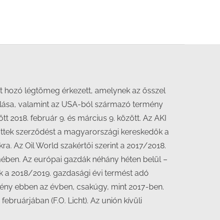
ot hozó légtömeg érkezett, amelynek az ősszel
omlása, valamint az USA-ból származó termény
tt 2018. február 9. és március 9. között. Az AKI
töttek szerződést a magyarországi kereskedők a
ra. Az Oil World szakértői szerint a 2017/2018.
mében. Az európai gazdák néhány héten belül –
tik a 2018/2019. gazdasági évi termést adó
növény ebben az évben, csakúgy, mint 2017-ben.
bruárjában (F.O. Licht). Az unión kívüli