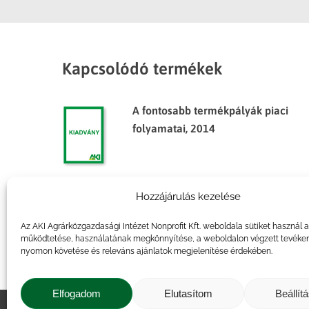
Kapcsolódó termékek
A fontosabb termékpályák piaci
folyamatai, 2014
Hozzájárulás kezelése
Agrárpiaci jelentések – Gabona
és ipari növények
Az AKI Agrárközgazdasági Intézet Nonprofit Kft. weboldala sütiket használ 
működtetése, használatának megkönnyítése, a weboldalon végzett tevéke
nyomon követése és releváns ajánlatok megjelenítése érdekében.
Elfogadom
Elutasítom
Beállít