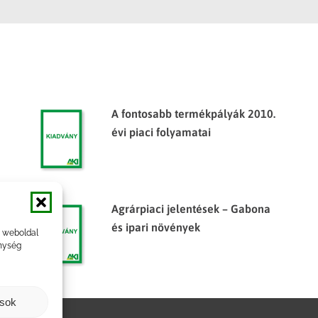
A fontosabb termékpályák 2010.
évi piaci folyamatai
Agrárpiaci jelentések – Gabona
és ipari növények
a weboldal
nység
ások