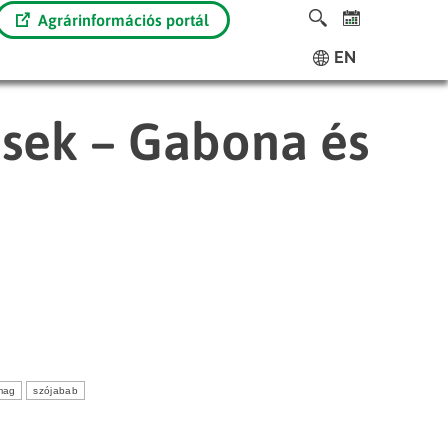
Agrárinformációs portál
EN
ések – Gabona és
mag
szójabab