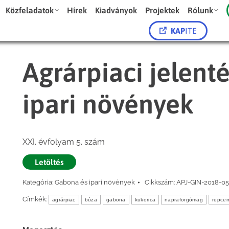
Közfeladatok
Hírek
Kiadványok
Projektek
Rólunk
KAP
ITE
Agrárpiaci jelent
ipari növények
XXI. évfolyam 5. szám
Letöltés
Kategória:
Gabona és ipari növények
Cikkszám:
APJ-GIN-2018-05
Címkék:
agrárpiac
búza
gabona
kukorica
napraforgómag
repce