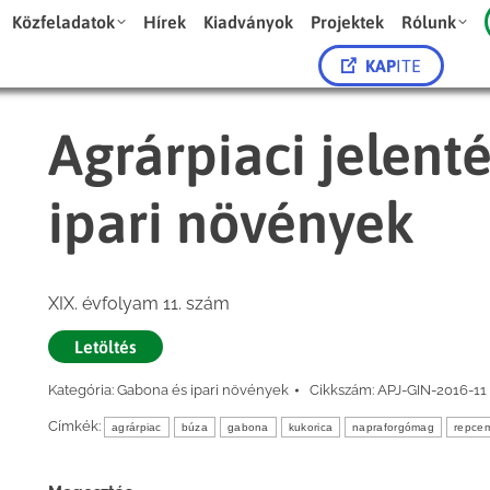
Közfeladatok
Hírek
Kiadványok
Projektek
Rólunk
KAP
ITE
Agrárpiaci jelent
ipari növények
XIX. évfolyam 11. szám
Letöltés
Kategória:
Gabona és ipari növények
Cikkszám:
APJ-GIN-2016-11
Címkék:
agrárpiac
búza
gabona
kukorica
napraforgómag
repce