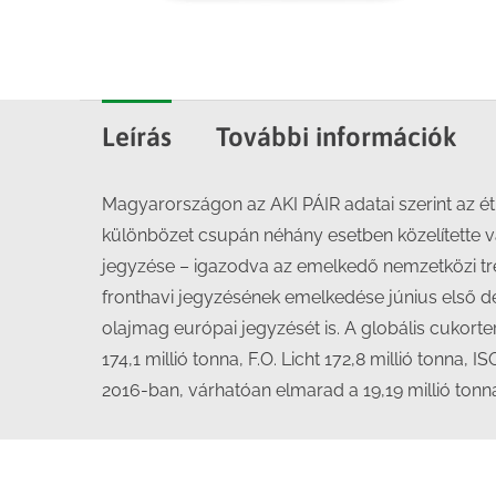
Leírás
További információk
Magyarországon az AKI PÁIR adatai szerint az ét
különbözet csupán néhány esetben közelítette va
jegyzése – igazodva az emelkedő nemzetközi tren
fronthavi jegyzésének emelkedése június első d
olajmag európai jegyzését is. A globális cukor
174,1 millió tonna, F.O. Licht 172,8 millió tonna,
2016-ban, várhatóan elmarad a 19,19 millió tonnár