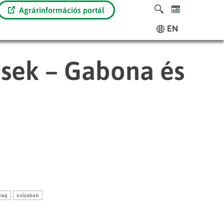
Agrárinformációs portál
EN
ések – Gabona és
mag
szójabab