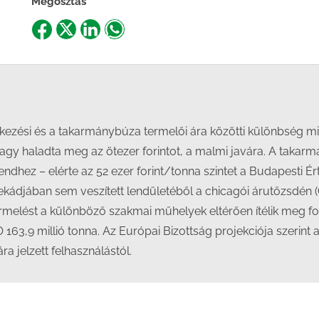
Megosztás
Share
Share
Share
Share
on
on
on
on
Facebook
X
LinkedIn
WhatsApp
kezési és a takarmánybúza termelői ára közötti különbség mi
gy haladta meg az ötezer forintot, a malmi javára. A takarmá
dhez – elérte az 52 ezer forint/tonna szintet a Budapesti Ér
ekádjában sem veszített lendületéből a chicagói árutőzsdén 
termelést a különböző szakmai műhelyek eltérően ítélik meg 
 ISO 163,9 millió tonna. Az Európai Bizottság projekciója szerin
a jelzett felhasználástól.