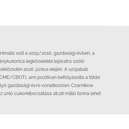
nimális volt a 2015/2016. gazdasági évben, a
nykukorica legközelebbi lejáratra szóló
téktőzsdén 2016. június elején. A szójabab
(CME/CBOT), ami pozitívan befolyásolta a többi
folyó gazdasági évre vonatkozóan: Czarnikow
t az unió cukorkibocsátása 18,28 millió tonna lehet