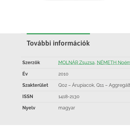
További információk
Szerzők
MOLNÁR Zsuzsa
,
NÉMETH Noém
Év
2010
Szakterület
Q02 – Árupiacok, Q11 – Aggregált 
ISSN
1418-2130
Nyelv
magyar