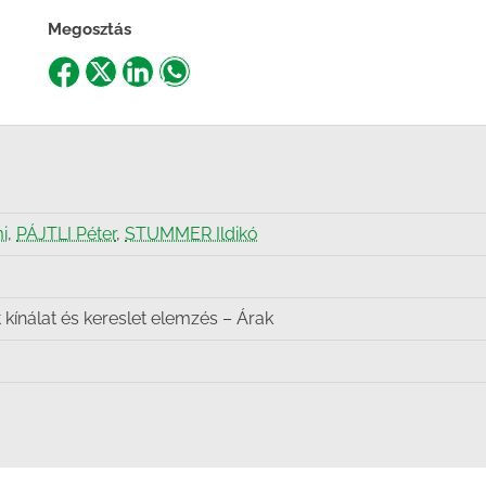
Megosztás
Share
Share
Share
Share
on
on
on
on
Facebook
X
LinkedIn
WhatsApp
i
,
PÁJTLI Péter
,
STUMMER Ildikó
kínálat és kereslet elemzés – Árak