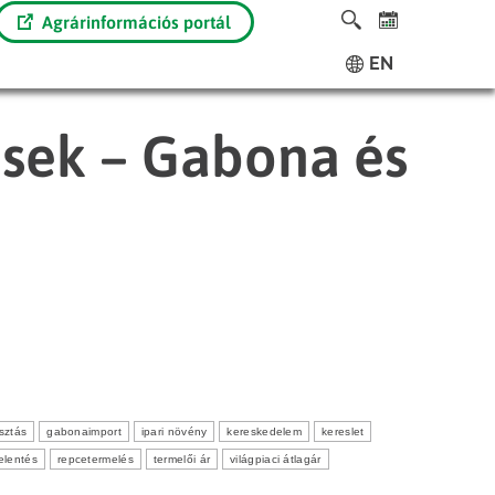
Agrárinformációs portál
EN
ések – Gabona és
sztás
gabonaimport
ipari növény
kereskedelem
kereslet
jelentés
repcetermelés
termelői ár
világpiaci átlagár