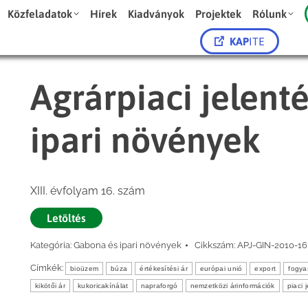
Közfeladatok
Hírek
Kiadványok
Projektek
Rólunk
KAP
ITE
Agrárpiaci jelent
ipari növények
XIII. évfolyam 16. szám
Letöltés
Kategória:
Gabona és ipari növények
Cikkszám:
APJ-GIN-2010-16
Címkék:
bioüzem
búza
értékesítési ár
európai unió
export
fogya
kikötői ár
kukoricakínálat
napraforgó
nemzetközi árinformációk
piaci 