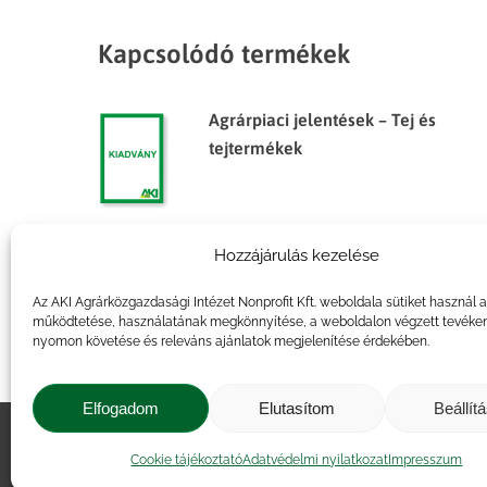
Kapcsolódó termékek
Agrárpiaci jelentések – Tej és
tejtermékek
Hozzájárulás kezelése
Agrárpiaci jelentések – Tej és
tejtermékek
Az AKI Agrárközgazdasági Intézet Nonprofit Kft. weboldala sütiket használ 
működtetése, használatának megkönnyítése, a weboldalon végzett tevéke
nyomon követése és releváns ajánlatok megjelenítése érdekében.
Elfogadom
Elutasítom
Beállít
Impresszum
|
Kapcsolat
|
Jogi ny
Cookie tájékoztató
Adatvédelmi nyilatkozat
Impresszum