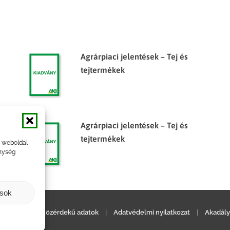
Agrárpiaci jelentések – Tej és
tejtermékek
Agrárpiaci jelentések – Tej és
tejtermékek
a weboldal
nység
ások
ilatkozat
|
Közérdekű adatok
|
Adatvédelmi nyilatkozat
|
Akadály