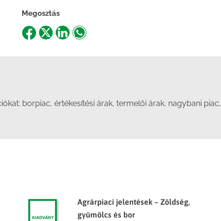
Megosztás
Share
Share
Share
Share
on
on
on
on
Facebook
X
LinkedIn
WhatsApp
t: borpiac, értékesítési árak, termelői árak, nagybani piac, 
Agrárpiaci jelentések – Zöldség,
gyümölcs és bor