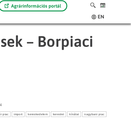
Agrárinformációs portál
EN
ések – Borpiaci
4
ói piac
import
kereskedelem
kereslet
kínálat
nagybani piac