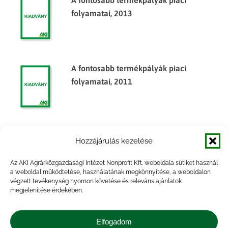
A fontosabb termékpályák piaci
folyamatai, 2013
A fontosabb termékpályák piaci
folyamatai, 2011
Agrárpiaci jelentések – Gabona és ipari
Hozzájárulás kezelése
növények
Az AKI Agrárközgazdasági Intézet Nonprofit Kft. weboldala sütiket használ
a weboldal működtetése, használatának megkönnyítése, a weboldalon
végzett tevékenység nyomon követése és releváns ajánlatok
megjelenítése érdekében.
Agrárpiaci jelentések – Gabona és ipari
növények
Elfogadom