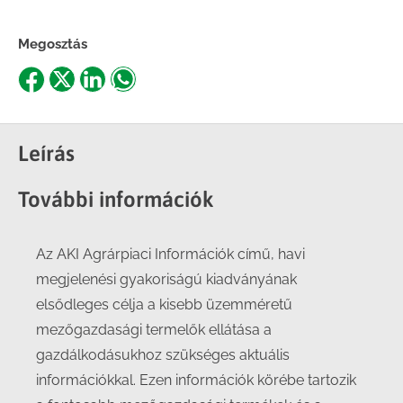
Megosztás
Share
Share
Share
Share
on
on
on
on
Facebook
X
LinkedIn
WhatsApp
Leírás
További információk
Az AKI Agrárpiaci Információk című, havi
megjelenési gyakoriságú kiadványának
elsődleges célja a kisebb üzemméretű
mezőgazdasági termelők ellátása a
gazdálkodásukhoz szükséges aktuális
információkkal. Ezen információk körébe tartozik