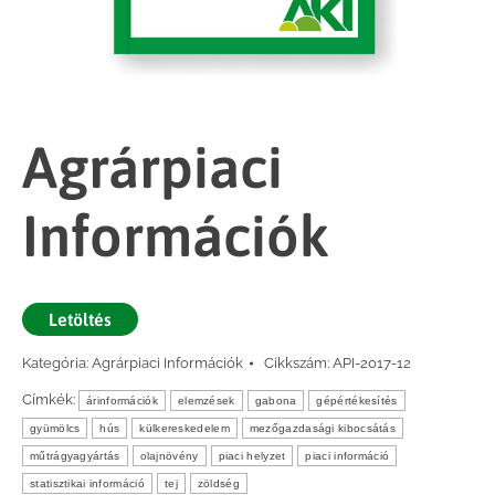
Agrárpiaci
Információk
Letöltés
Kategória:
Agrárpiaci Információk
Cikkszám:
API-2017-12
Címkék:
árinformációk
elemzések
gabona
gépértékesítés
gyümölcs
hús
külkereskedelem
mezőgazdasági kibocsátás
műtrágyagyártás
olajnövény
piaci helyzet
piaci információ
statisztikai információ
tej
zöldség