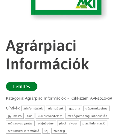
Agrárpiaci
Információk
Letöltés
Kategória:
Agrárpiaci Információk
Cikkszám:
API-2016-05
Címkék:
árinformációk
elemzések
gabona
gépértékesítés
gyümölcs
hús
külkereskedelem
mezőgazdasági kibocsátás
műtrágyagyártás
olajnövény
piaci helyzet
piaci információ
statisztikai információ
tej
zöldség