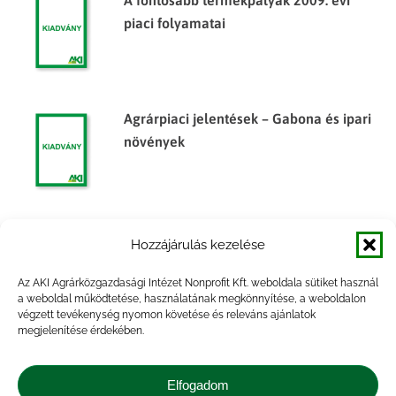
A fontosabb termékpályák 2009. évi
piaci folyamatai
Agrárpiaci jelentések – Gabona és ipari
növények
Agrárpiaci jelentések – Gabona és ipari
Hozzájárulás kezelése
növények
Az AKI Agrárközgazdasági Intézet Nonprofit Kft. weboldala sütiket használ
a weboldal működtetése, használatának megkönnyítése, a weboldalon
végzett tevékenység nyomon követése és releváns ajánlatok
megjelenítése érdekében.
Agrárpiaci jelentések – Gabona és ipari
növények
Elfogadom