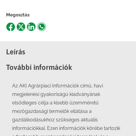
Megosztás
Share
Share
Share
Share
on
on
on
on
Facebook
X
LinkedIn
WhatsApp
Leírás
További információk
Az AKI Agrárpiaci Információk című, havi
megjelenési gyakoriságú kiadványának
elsődleges célja a kisebb üzemméretű
mezőgazdasági termelők ellátása a
gazdálkodásukhoz szükséges aktuális
információkkal. Ezen információk körébe tartozik