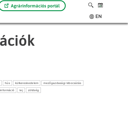
Agrárinformációs portál
EN
mációk
hús
külkereskedelem
mezőgazdasági kibocsátás
i információ
tej
zöldség