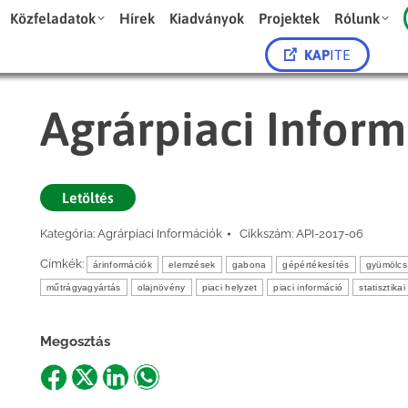
Közfeladatok
Hírek
Kiadványok
Projektek
Rólunk
KAP
ITE
Agrárpiaci Infor
Letöltés
Kategória:
Agrárpiaci Információk
Cikkszám:
API-2017-06
Címkék:
árinformációk
elemzések
gabona
gépértékesítés
gyümölcs
műtrágyagyártás
olajnövény
piaci helyzet
piaci információ
statisztika
Megosztás
Share
Share
Share
Share