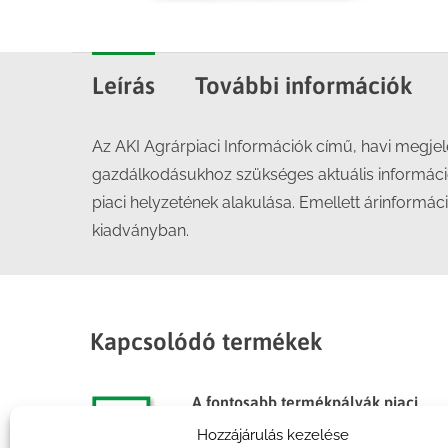
Leírás
További információk
Az AKI Agrárpiaci Információk című, havi megj
gazdálkodásukhoz szükséges aktuális informáci
piaci helyzetének alakulása. Emellett árinformác
kiadványban.
Kapcsolódó termékek
A fontosabb termékpályák piaci
folyamatai, 2012
Hozzájárulás kezelése