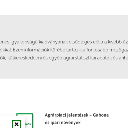
on
on
on
on
Facebook
X
LinkedIn
WhatsApp
elenési gyakoriságú kiadványának elsődleges célja a kisebb
ókkal. Ezen információk körébe tartozik a fontosabb mezőg
iók, külkereskedelmi és egyéb agrárstatisztikai adatok és ah
Agrárpiaci jelentések – Gabona
és ipari növények