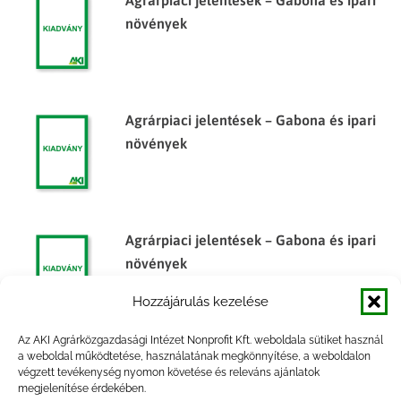
Agrárpiaci jelentések – Gabona és ipari
növények
Agrárpiaci jelentések – Gabona és ipari
növények
Agrárpiaci jelentések – Gabona és ipari
növények
Hozzájárulás kezelése
Az AKI Agrárközgazdasági Intézet Nonprofit Kft. weboldala sütiket használ
a weboldal működtetése, használatának megkönnyítése, a weboldalon
Agrárpiaci jelentések – Gabona és ipari
végzett tevékenység nyomon követése és releváns ajánlatok
növények
megjelenítése érdekében.