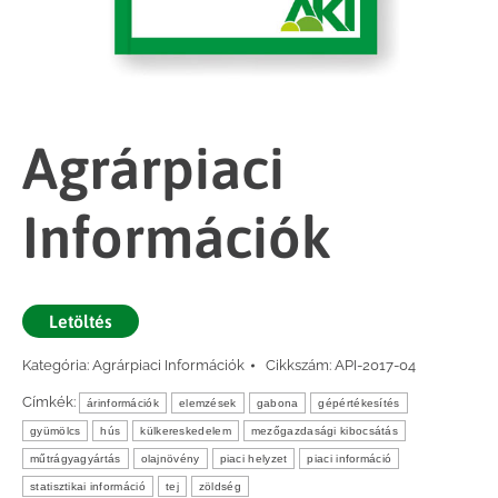
Agrárpiaci
Információk
Letöltés
Kategória:
Agrárpiaci Információk
Cikkszám:
API-2017-04
Címkék:
árinformációk
elemzések
gabona
gépértékesítés
gyümölcs
hús
külkereskedelem
mezőgazdasági kibocsátás
műtrágyagyártás
olajnövény
piaci helyzet
piaci információ
statisztikai információ
tej
zöldség