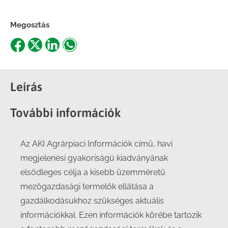
Megosztás
Share
Share
Share
Share
on
on
on
on
Facebook
X
LinkedIn
WhatsApp
Leírás
További információk
Az AKI Agrárpiaci Információk című, havi
megjelenési gyakoriságú kiadványának
elsődleges célja a kisebb üzemméretű
mezőgazdasági termelők ellátása a
gazdálkodásukhoz szükséges aktuális
információkkal. Ezen információk körébe tartozik