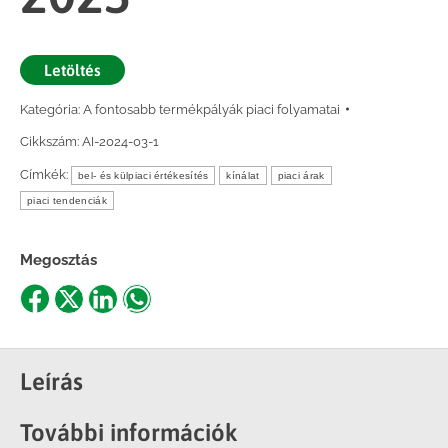
Letöltés
Kategória:
A fontosabb termékpályák piaci folyamatai
Cikkszám:
AI-2024-03-1
Címkék:
bel- és külpiaci értékesítés
kínálat
piaci árak
piaci tendenciák
Megosztás
Share
Share
Share
Share
on
on
on
on
Facebook
X
LinkedIn
WhatsApp
Leírás
További információk