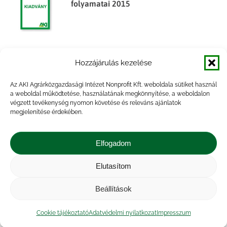
folyamatai 2015
A fontosabb termékpályák piaci
Hozzájárulás kezelése
folyamatai, 2014
Az AKI Agrárközgazdasági Intézet Nonprofit Kft. weboldala sütiket használ
a weboldal működtetése, használatának megkönnyítése, a weboldalon
végzett tevékenység nyomon követése és releváns ajánlatok
megjelenítése érdekében.
Agrárpiaci jelentések – Baromfi
Elfogadom
Elutasítom
Beállítások
Agrárpiaci jelentések – Baromfi
Cookie tájékoztató
Adatvédelmi nyilatkozat
Impresszum