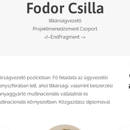
Fodor Csilla
titkárságvezető
Projektmenedzsment Csoport
<!–EndFragment –>
titkárságvezető pozícióban. Fő feladata az ügyvezetői
enyszférában telt, ahol titkársági, valamint beszerzési
anyaggyártó multinacionális vállalatnál és
multinacionális környezetben. Közgazdász diplomával