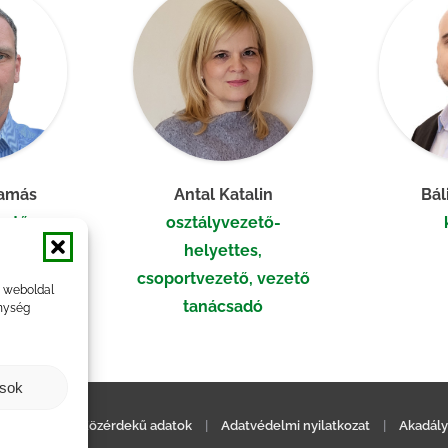
Tamás
Antal Katalin
Bál
zető,
osztályvezető-
szakértő
helyettes,
csoportvezető, vezető
a weboldal
tanácsadó
nység
ások
ilatkozat
|
Közérdekű adatok
|
Adatvédelmi nyilatkozat
|
Akadály