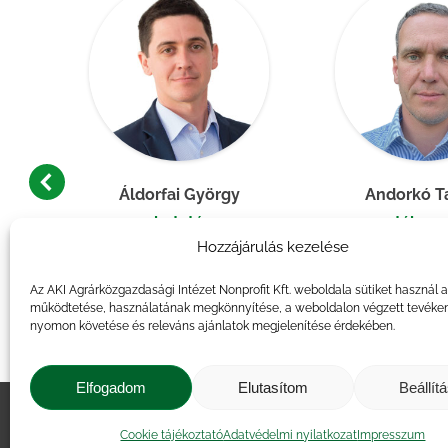
Áldorfai György
Andorkó 
kutató
osztályve
Hozzájárulás kezelése
üzemeltetési 
Az AKI Agrárközgazdasági Intézet Nonprofit Kft. weboldala sütiket használ 
működtetése, használatának megkönnyítése, a weboldalon végzett tevéke
nyomon követése és releváns ajánlatok megjelenítése érdekében.
Elfogadom
Elutasítom
Beállít
Impresszum
|
Kapcsolat
|
Jogi ny
Cookie tájékoztató
Adatvédelmi nyilatkozat
Impresszum