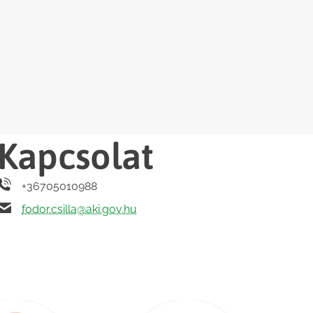
Kapcsolat
+36705010988
fodor.csilla@aki.gov.hu