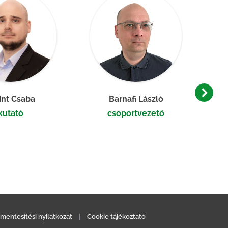
int Csaba
Barnafi László
kutató
csoportvezető
mentesítési nyilatkozat
|
Cookie tájékoztató