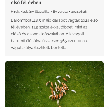
első fél évben
Hírek
,
Kiadvány
,
Statisztika
By
veresa
2024.08.28.
Baromfiból 118,5 millió darabot vágtak 2024 első
fél évében, 11,9 százalékkal többet, mint az
előző év azonos időszakában. A levágott
baromfi élősúlya összesen 365 ezer tonna,
vágott súlya (tisztított, bontott…