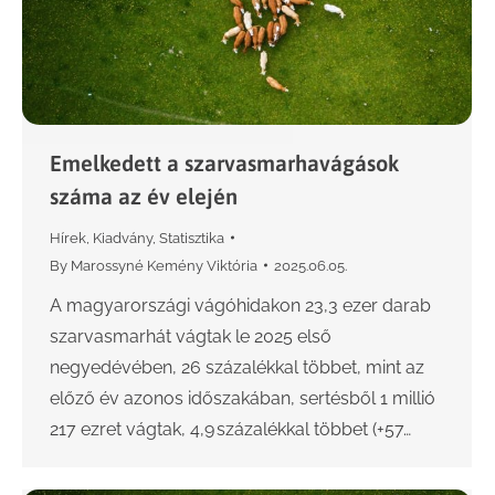
Emelkedett a szarvasmarhavágások
száma az év elején
Hírek
,
Kiadvány
,
Statisztika
By
Marossyné Kemény Viktória
2025.06.05.
A magyarországi vágóhidakon 23,3 ezer darab
szarvasmarhát vágtak le 2025 első
negyedévében, 26 százalékkal többet, mint az
előző év azonos időszakában, sertésből 1 millió
217 ezret vágtak, 4,9 százalékkal többet (+57…