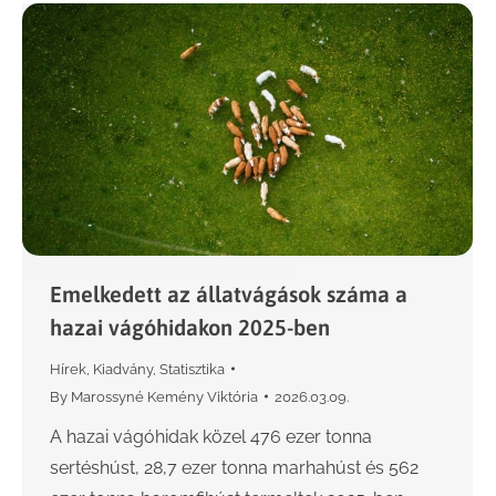
Emelkedett az állatvágások száma a
hazai vágóhidakon 2025-ben
Hírek
,
Kiadvány
,
Statisztika
By
Marossyné Kemény Viktória
2026.03.09.
A hazai vágóhidak közel 476 ezer tonna
sertéshúst, 28,7 ezer tonna marhahúst és 562