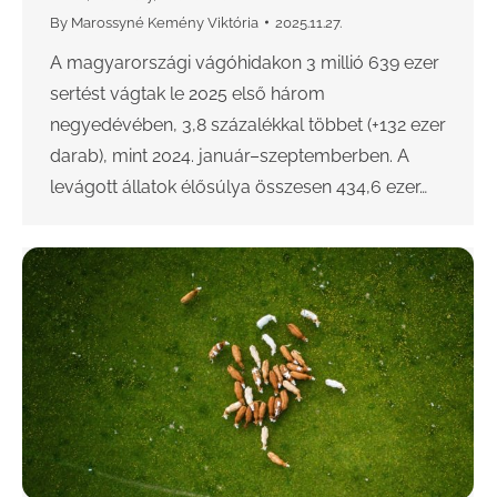
By
Marossyné Kemény Viktória
2025.11.27.
A magyarországi vágóhidakon 3 millió 639 ezer
sertést vágtak le 2025 első három
negyedévében, 3,8 százalékkal többet (+132 ezer
darab), mint 2024. január–szeptemberben. A
levágott állatok élősúlya összesen 434,6 ezer…