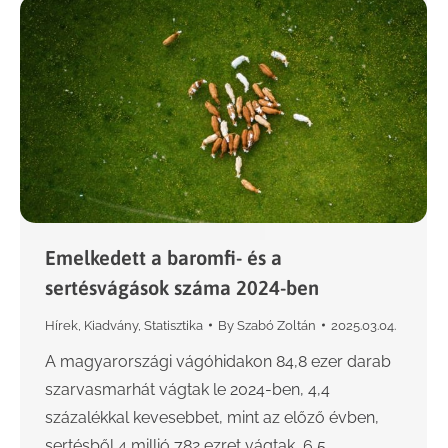
Emelkedett a baromfi- és a
sertésvágások száma 2024-ben
Hírek
,
Kiadvány
,
Statisztika
By
Szabó Zoltán
2025.03.04.
A magyarországi vágóhidakon 84,8 ezer darab
szarvasmarhát vágtak le 2024-ben, 4,4
százalékkal kevesebbet, mint az előző évben,
sertésből 4 millió 782 ezret vágtak, 6,5