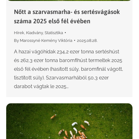
Nőtt a szarvasmarha- és sertésvágások
száma 2025 első fél évében
Hírek
,
Kiadvány
,
Statisztika
By
Marossyné Kemény Viktória
2025.08.28.
A hazai vágóhidak 234,2 ezer tonna sertéshúst
és 262,3 ezer tonna baromfihúst termeltek 2025
első fél évében (hasított súly, baromfinál vágott,
tisztított súly). Szarvasmarhából 50,3 ezer
darabot vágtak le 2025…