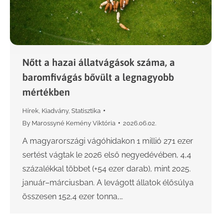
Nőtt a hazai állatvágások száma, a
baromfivágás bővült a legnagyobb
mértékben
Hírek
,
Kiadvány
,
Statisztika
By
Marossyné Kemény Viktória
2026.06.02.
A magyarországi vágóhidakon 1 millió 271 ezer
sertést vágtak le 2026 első negyedévében, 4,4
százalékkal többet (+54 ezer darab), mint 2025.
január–márciusban. A levágott állatok élősúlya
összesen 152,4 ezer tonna,…