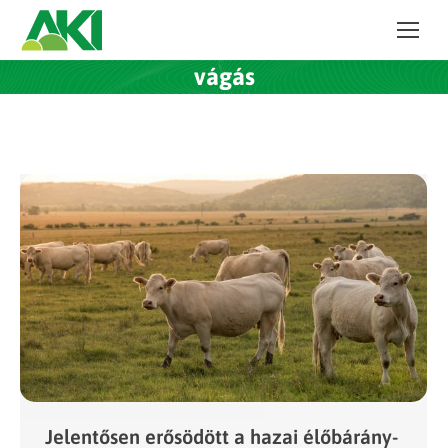
vágás
Jelentősen erősödött a hazai élőbárány-