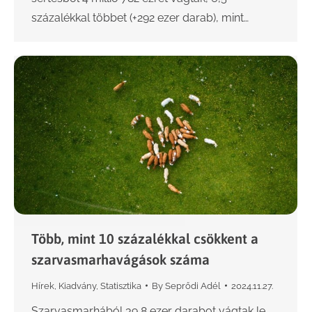
százalékkal többet (+292 ezer darab), mint…
Több, mint 10 százalékkal csökkent a
szarvasmarhavágások száma
Hírek
,
Kiadvány
,
Statisztika
By
Seprődi Adél
2024.11.27.
Szarvasmarhából 39,8 ezer darabot vágtak le