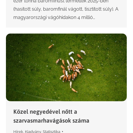
ezer tonna baromfihúst termeltek 2025-ben
(hasított súly, baromfinál vágott, tisztított súly). A
magyarországi vágóhidakon 4 millió…
Közel negyedével nőtt a
szarvasmarhavágások száma
Hírek
,
Kiadvány
,
Statisztika