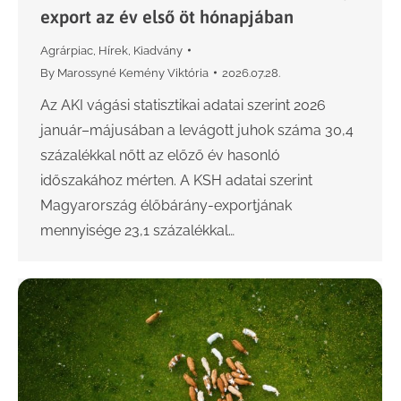
export az év első öt hónapjában
Agrárpiac
,
Hírek
,
Kiadvány
By
Marossyné Kemény Viktória
2026.07.28.
Az AKI vágási statisztikai adatai szerint 2026
január–májusában a levágott juhok száma 30,4
százalékkal nőtt az előző év hasonló
időszakához mérten. A KSH adatai szerint
Magyarország élőbárány-exportjának
mennyisége 23,1 százalékkal…