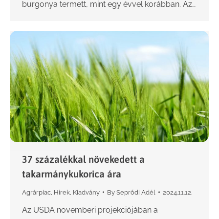
burgonya termett, mint egy évvel korábban. Az…
37 százalékkal növekedett a
takarmánykukorica ára
Agrárpiac
,
Hírek
,
Kiadvány
By
Seprődi Adél
2024.11.12.
Az USDA novemberi projekciójában a