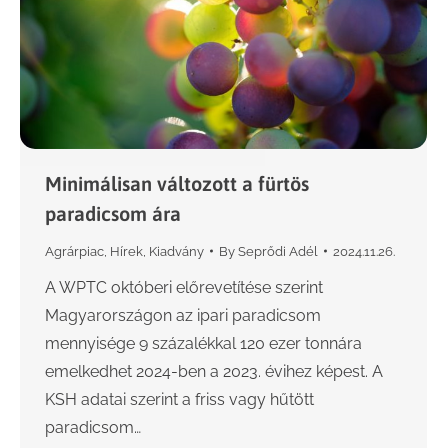
Minimálisan változott a fürtös
paradicsom ára
Agrárpiac
,
Hírek
,
Kiadvány
By
Seprődi Adél
2024.11.26.
A WPTC októberi előrevetítése szerint
Magyarországon az ipari paradicsom
mennyisége 9 százalékkal 120 ezer tonnára
emelkedhet 2024-ben a 2023. évihez képest. A
KSH adatai szerint a friss vagy hűtött
paradicsom…