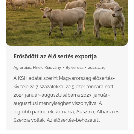
Erősödött az élő sertés exportja
Agrárpiac
,
Hírek
,
Kiadvány
By
veresa
2024.11.19.
A KSH adatai szerint Magyarország élősertés-
kivitele 22,7 százalékkal 22,5 ezer tonnára nőtt
2024 január–augusztusában a 2023. január–
augusztusi mennyiséghez viszonyítva. A
legfőbb partnerek Románia, Ausztria, Albánia és
Szerbia voltak. Az élősertés-behozatal…