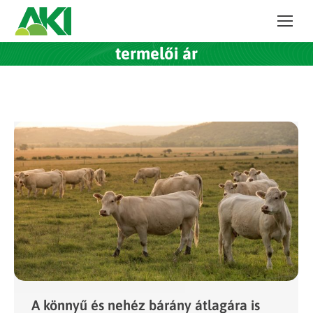
termelői ár
A könnyű és nehéz bárány átlagára is