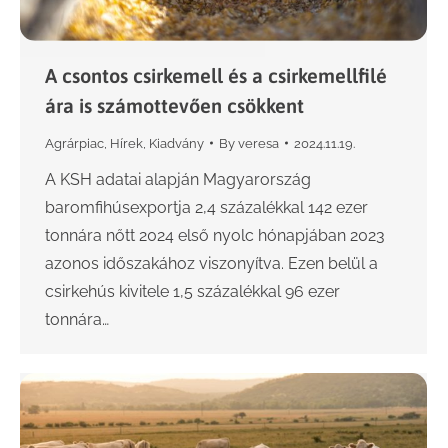
A csontos csirkemell és a csirkemellfilé
ára is számottevően csökkent
Agrárpiac
,
Hírek
,
Kiadvány
By
veresa
2024.11.19.
A KSH adatai alapján Magyarország
baromfihúsexportja 2,4 százalékkal 142 ezer
tonnára nőtt 2024 első nyolc hónapjában 2023
azonos időszakához viszonyítva. Ezen belül a
csirkehús kivitele 1,5 százalékkal 96 ezer
tonnára…