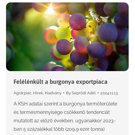
Felélénkült a burgonya exportpiaca
Agrárpiac
,
Hírek
,
Kiadvány
By
Seprődi Adél
2024.11.13.
A KSH adatai szerint a burgonya termőterülete
és termésmennyisége csökkenő tendenciát
mutatott az előző években, ugyanakkor 2023-
ban 5 százalékkal több (209,9 ezer tonna)