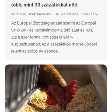
több, mint 30 százalékkal nőtt
Agrárpiac
,
Hírek
,
Kiadvány
By
Seprődi Adél
2024.12.04.
Az Európai Bizottság adatai szerint az Európai
Unió juh- és kecskeimportja (élő állat és hús)
112,5 ezer tonna volt 2024 január–
augusztusában, ez 5 százalékos mérséklődést
jelent az előző év azonos…