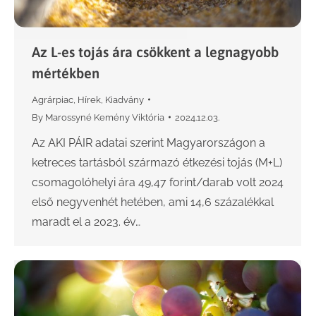
Az L-es tojás ára csökkent a legnagyobb
mértékben
Agrárpiac
,
Hírek
,
Kiadvány
By
Marossyné Kemény Viktória
2024.12.03.
Az AKI PÁIR adatai szerint Magyarországon a
ketreces tartásból származó étkezési tojás (M+L)
csomagolóhelyi ára 49,47 forint/darab volt 2024
első negyvenhét hetében, ami 14,6 százalékkal
maradt el a 2023. év…