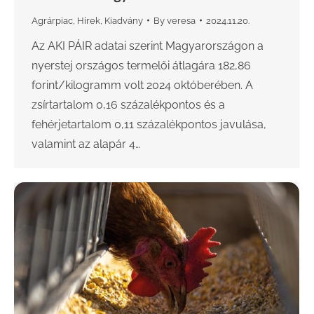
Agrárpiac
,
Hírek
,
Kiadvány
By
veresa
2024.11.20.
Az AKI PÁIR adatai szerint Magyarországon a
nyerstej országos termelői átlagára 182,86
forint/kilogramm volt 2024 októberében. A
zsírtartalom 0,16 százalékpontos és a
fehérjetartalom 0,11 százalékpontos javulása,
valamint az alapár 4…