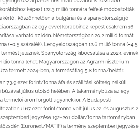
 gyenge ősziárpa-termés miatt búzából is rosszabb
rábbihoz képest 122,3 millió tonnára felfelé módosították
kértői, köszönhetően a bulgáriai és a spanyolországi jó
nciaországban az egy évvel korábbihoz képest csaknem 16
arítása várható az idén. Németországban 20,2 millió tonnát
nna (–0,5 százalék), Lengyelországban 12,6 millió tonna (–4,5
k) termést jeleznek. Spanyolország kibocsátása a 2023. évinek
illió tonna lehet. Magyarországon az Agrárminisztérium
búza termett 2024-ben, a termésátlag 5,8 tonna/hektár.
73,9 ezer forint/tonna áfa és szállítási költség nélküli
si búzával július utolsó hetében. A takarmánybúza az egy
a termelői áron forgott ugyanekkor. A Budapesti
zatlanul 67 ezer forint/tonna volt július 22. és augusztus 2.
 szeptemberi jegyzése 192–201 dollár/tonna tartományban
rutőzsdén (Euronext/MATIF) a termény szeptemberi jegyzése