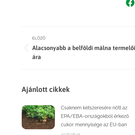
Sh
o
F
Post
ELŐZŐ
Alacsonyabb a belföldi málna termelő
navigation
Previous
ára
post:
Ajánlott cikkek
Csaknem kétszeresére nőtt az
EPA/EBA-országokból érkező
cukor mennyisége az EU-ban
2026.08.05.