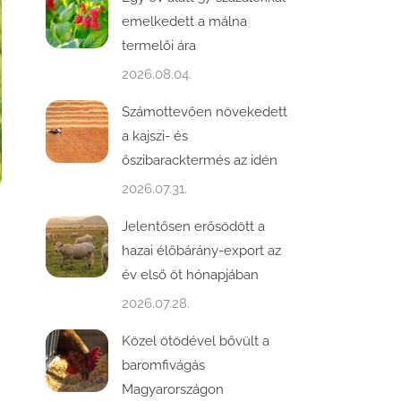
emelkedett a málna
termelői ára
2026.08.04.
Számottevően növekedett
a kajszi- és
őszibaracktermés az idén
2026.07.31.
Jelentősen erősödött a
ó
hazai élőbárány-export az
év első öt hónapjában
2026.07.28.
Közel ötödével bővült a
baromfivágás
Magyarországon