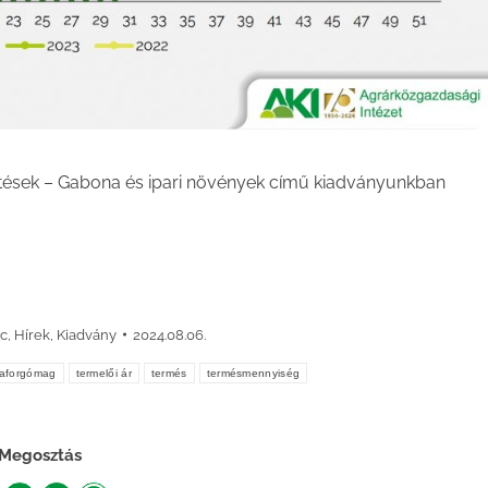
ntések – Gabona és ipari növények című kiadványunkban
c
,
Hírek
,
Kiadvány
2024.08.06.
aforgómag
termelői ár
termés
termésmennyiség
Megosztás