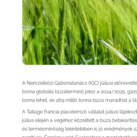
A Nemzetközi Gabonatanács (IGC) júliusi előrevetít
tonna globális búzatermést jelez a 2024/2025. gaz
tonna lehet, és 269 millió tonna búza maradhat a t
A Tallage francia piacelemző vállalat júliusi tájéko
július elején a végéhez közelített a búza betakarít
és termésminőség tekintetében is jó eredmények s