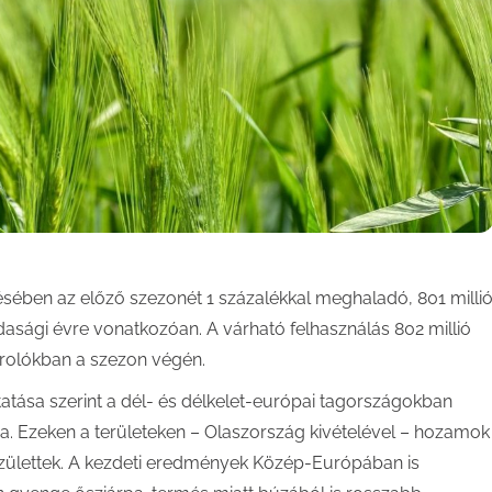
ésében az előző szezonét 1 százalékkal meghaladó, 801 milli
dasági évre vonatkozóan. A várható felhasználás 802 millió
árolókban a szezon végén.
ztatása szerint a dél- és délkelet-európai tagországokban
ása. Ezeken a területeken – Olaszország kivételével – hozamok
zülettek. A kezdeti eredmények Közép-Európában is