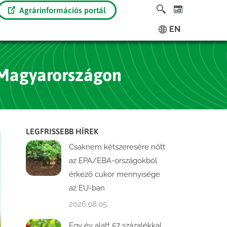
Agrárinformációs portál
EN
n Magyarországon
LEGFRISSEBB HÍREK
Csaknem kétszeresére nőtt
az EPA/EBA-országokból
érkező cukor mennyisége
az EU-ban
2026.08.05.
Egy év alatt 57 százalékkal