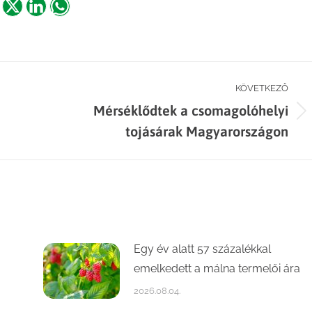
are
Share
Share
Share
n
on
on
on
acebook
X
LinkedIn
WhatsApp
KÖVETKEZŐ
i
Mérséklődtek a csomagolóhelyi
Next
tojásárak Magyarországon
post:
Egy év alatt 57 százalékkal
emelkedett a málna termelői ára
2026.08.04.