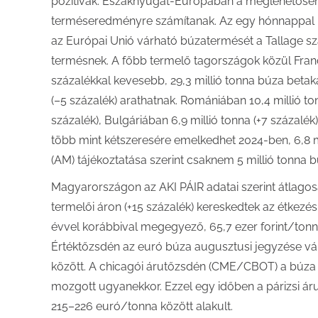
pozitívak. Északnyugat-Európában a meglehetősen
terméseredményre számítanak. Az egy hónnappal ko
az Európai Unió várható búzatermését a Tallage sza
termésnek. A főbb termelő tagországok közül Fra
százalékkal kevesebb, 29,3 millió tonna búza betak
(–5 százalék) arathatnak. Romániában 10,4 millió to
százalék), Bulgáriában 6,9 millió tonna (+7 százalé
több mint kétszeresére emelkedhet 2024-ben, 6,8 m
(AM) tájékoztatása szerint csaknem 5 millió tonna 
Magyarországon az AKI PÁIR adatai szerint átlagosan 
termelői áron (+15 százalék) kereskedtek az étkezé
évvel korábbival megegyező, 65,7 ezer forint/tonn
Értéktőzsdén az euró búza augusztusi jegyzése válto
között. A chicagói árutőzsdén (CME/CBOT) a búza
mozgott ugyanekkor. Ezzel egy időben a párizsi á
215–226 euró/tonna között alakult.