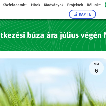
Közfeladatok
Hírek
Kiadványok
Projektek
Rólunk
KAP
ITE
tkezési búza ára július végé
AUG
6