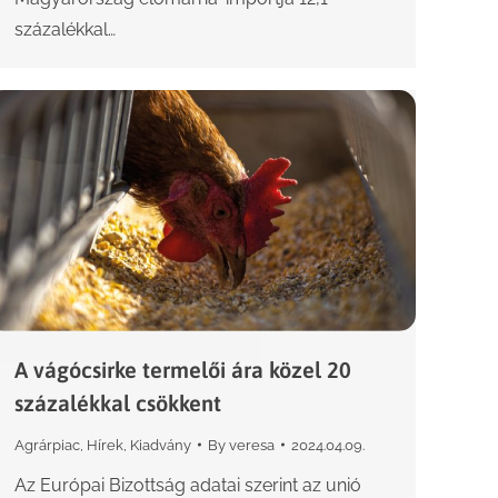
százalékkal…
A vágócsirke termelői ára közel 20
százalékkal csökkent
Agrárpiac
,
Hírek
,
Kiadvány
By
veresa
2024.04.09.
Az Európai Bizottság adatai szerint az unió