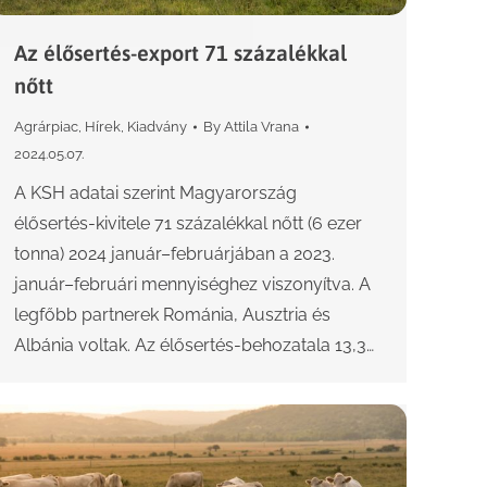
Az élősertés-export 71 százalékkal
nőtt
Agrárpiac
,
Hírek
,
Kiadvány
By
Attila Vrana
2024.05.07.
A KSH adatai szerint Magyarország
élősertés-kivitele 71 százalékkal nőtt (6 ezer
tonna) 2024 január–februárjában a 2023.
január–februári mennyiséghez viszonyítva. A
legfőbb partnerek Románia, Ausztria és
Albánia voltak. Az élősertés-behozatala 13,3…