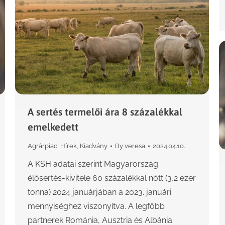
A sertés termelői ára 8 százalékkal
emelkedett
Agrárpiac
,
Hírek
,
Kiadvány
By
veresa
2024.04.10.
A KSH adatai szerint Magyarország
élősertés-kivitele 60 százalékkal nőtt (3,2 ezer
tonna) 2024 januárjában a 2023. januári
mennyiséghez viszonyítva. A legfőbb
partnerek Románia, Ausztria és Albánia