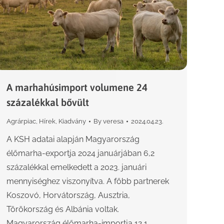
A marhahúsimport volumene 24
százalékkal bővült
Agrárpiac
,
Hírek
,
Kiadvány
By
veresa
2024.04.23.
A KSH adatai alapján Magyarország
élőmarha-exportja 2024 januárjában 6,2
százalékkal emelkedett a 2023. januári
mennyiséghez viszonyítva. A főbb partnerek
Koszovó, Horvátország, Ausztria,
Törökország és Albánia voltak.
Magyarország élőmarha-importja 12,1