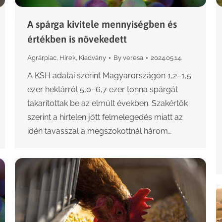
A spárga kivitele mennyiségben és
értékben is növekedett
Agrárpiac
,
Hírek
,
Kiadvány
By
veresa
2024.05.14.
A KSH adatai szerint Magyarországon 1,2–1,5
ezer hektárról 5,0–6,7 ezer tonna spárgát
takarítottak be az elmúlt években. Szakértők
szerint a hirtelen jött felmelegedés miatt az
idén tavasszal a megszokottnál három…