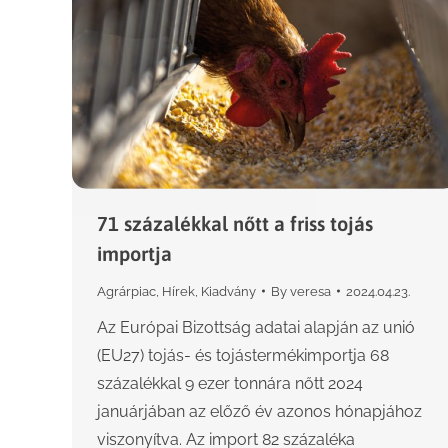
71 százalékkal nőtt a friss tojás
importja
Agrárpiac
,
Hírek
,
Kiadvány
By
veresa
2024.04.23.
Az Európai Bizottság adatai alapján az unió
(EU27) tojás- és tojástermékimportja 68
százalékkal 9 ezer tonnára nőtt 2024
januárjában az előző év azonos hónapjához
viszonyítva. Az import 82 százaléka