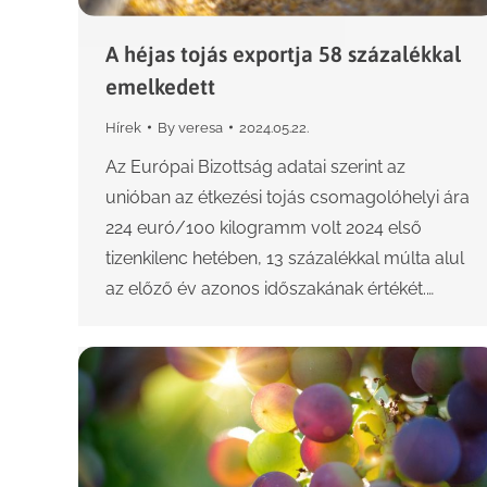
A héjas tojás exportja 58 százalékkal
emelkedett
Hírek
By
veresa
2024.05.22.
Az Európai Bizottság adatai szerint az
unióban az étkezési tojás csomagolóhelyi ára
224 euró/100 kilogramm volt 2024 első
tizenkilenc hetében, 13 százalékkal múlta alul
az előző év azonos időszakának értékét.…