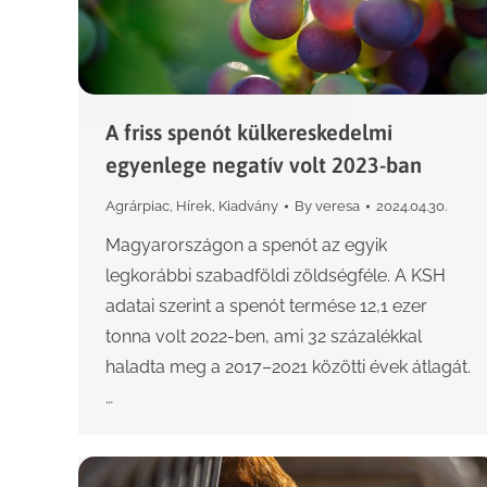
A friss spenót külkereskedelmi
egyenlege negatív volt 2023-ban
Agrárpiac
,
Hírek
,
Kiadvány
By
veresa
2024.04.30.
Magyarországon a spenót az egyik
legkorábbi szabadföldi zöldségféle. A KSH
adatai szerint a spenót termése 12,1 ezer
tonna volt 2022-ben, ami 32 százalékkal
haladta meg a 2017–2021 közötti évek átlagát.
…