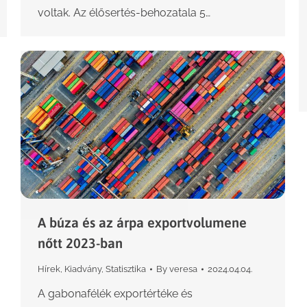
voltak. Az élősertés-behozatala 5…
A búza és az árpa exportvolumene
nőtt 2023-ban
Hírek
,
Kiadvány
,
Statisztika
By
veresa
2024.04.04.
A gabonafélék exportértéke és