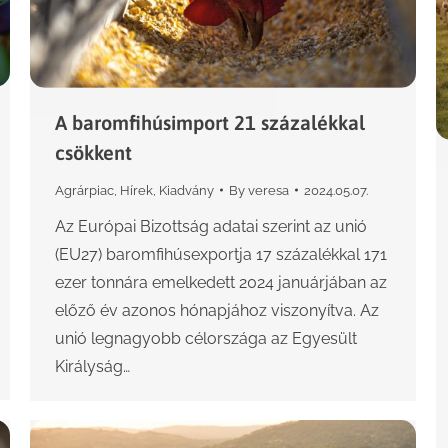
A baromfihúsimport 21 százalékkal
csökkent
Agrárpiac
,
Hírek
,
Kiadvány
By
veresa
2024.05.07.
Az Európai Bizottság adatai szerint az unió
(EU27) baromfihúsexportja 17 százalékkal 171
ezer tonnára emelkedett 2024 januárjában az
előző év azonos hónapjához viszonyítva. Az
unió legnagyobb célországa az Egyesült
Királyság…