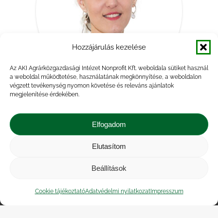
Hozzájárulás kezelése
Az AKI Agrárközgazdasági Intézet Nonprofit Kft. weboldala sütiket használ
a weboldal működtetése, használatának megkönnyítése, a weboldalon
végzett tevékenység nyomon követése és releváns ajánlatok
megjelenítése érdekében.
Kránitz Lívia
vezető szakértő
Elfogadom
E-
Linkedin
Elutasítom
mail
Beállítások
Impresszum
|
Kapcsolat
|
Jogi nyilatkozat
|
Közérdekű adatok
|
Adatvédelmi nyilatkozat
|
Cookie tájékoztató
Adatvédelmi nyilatkozat
Impresszum
Akadálymentesítési nyilatkozat
|
Cookie
tájékoztató