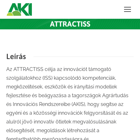
ATTRACTISS
Leírás
Az ATTRACTISS célja az innovációt támogató
szolgálatokhoz (ISS) kapcsolódó kompetenciák,
megközelítések, eszközök és irányítási modellek
fejlesztése és beágyazása a tagországok Agrártudás
és Innovációs Rendszereibe (AKIS), hogy segítse az
egyéni és a közösségi innovációk felgyorsítását és az
alulról jövő innovatív ötletek megvalósulásának
elősegítését, megoldások létrehozását a
fenntarthatóbb mezőgazdaságra és