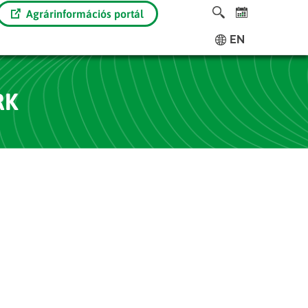
Agrárinformációs portál
EN
RK