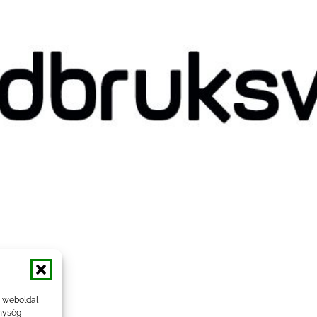
a weboldal
nység