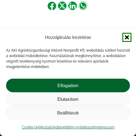
Share
Share
Share
Share
on
on
on
on
Facebook
X
LinkedIn
WhatsApp
Hozzájárulás kezelése
Az AKI Agrárközgazdasági Intézet Nonprofit Kft. weboldala sütiket használ
a weboldal működtetése, használatának megkönnyítése, a weboldalon
végzett tevékenység nyomon követése és releváns ajánlatok
megjelenítése érdekében.
Elfogadom
Elutasítom
Impresszum
|
Kapcsolat
|
Jogi nyilatkozat
|
Közérdekű adatok
|
Adatvédelmi nyilatkozat
|
Beállítások
Akadálymentesítési nyilatkozat
|
Cookie
tájékoztató
Cookie tájékoztató
Adatvédelmi nyilatkozat
Impresszum