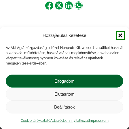
Share
Share
Share
Share
on
on
on
on
Facebook
X
LinkedIn
WhatsApp
Hozzájárulás kezelése
Az AKI Agrárközgazdasági Intézet Nonprofit Kft. weboldala sütiket használ
a weboldal működtetése, használatának megkönnyítése, a weboldalon
végzett tevékenység nyomon követése és releváns ajánlatok
megjelenítése érdekében.
Elfogadom
Elutasítom
Impresszum
|
Kapcsolat
|
Jogi nyilatkozat
|
Közérdekű adatok
|
Adatvédelmi nyilatkozat
|
Beállítások
Akadálymentesítési nyilatkozat
|
Cookie
tájékoztató
Cookie tájékoztató
Adatvédelmi nyilatkozat
Impresszum