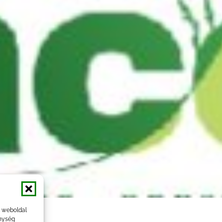
a weboldal
nység