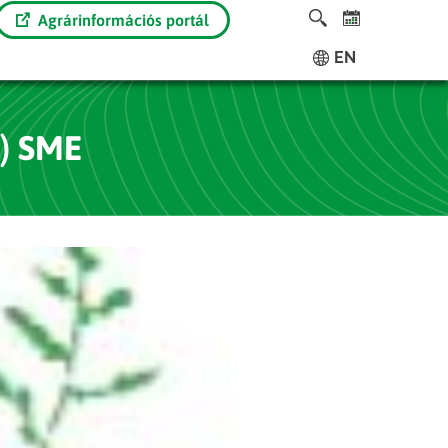
Agrárinformációs portál
EN
) SME