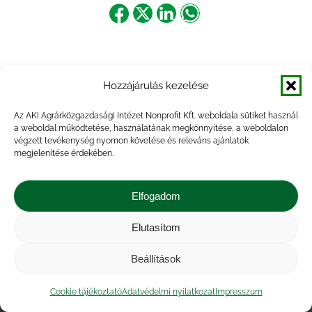
Share
Share
Share
Share
on
on
on
on
Facebook
X
LinkedIn
WhatsApp
Hozzájárulás kezelése
Az AKI Agrárközgazdasági Intézet Nonprofit Kft. weboldala sütiket használ
a weboldal működtetése, használatának megkönnyítése, a weboldalon
végzett tevékenység nyomon követése és releváns ajánlatok
megjelenítése érdekében.
Elfogadom
Elutasítom
Impresszum
|
Kapcsolat
|
Jogi nyilatkozat
|
Közérdekű adatok
|
Adatvédelmi nyilatkozat
|
Beállítások
Akadálymentesítési nyilatkozat
|
Cookie
tájékoztató
Cookie tájékoztató
Adatvédelmi nyilatkozat
Impresszum