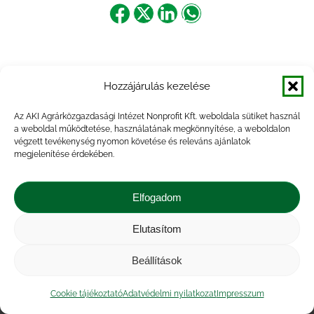
Share
Share
Share
Share
on
on
on
on
Facebook
X
LinkedIn
WhatsApp
Hozzájárulás kezelése
Az AKI Agrárközgazdasági Intézet Nonprofit Kft. weboldala sütiket használ
a weboldal működtetése, használatának megkönnyítése, a weboldalon
végzett tevékenység nyomon követése és releváns ajánlatok
megjelenítése érdekében.
Elfogadom
Elutasítom
Impresszum
|
Kapcsolat
|
Jogi nyilatkozat
|
Közérdekű adatok
|
Adatvédelmi nyilatkozat
|
Beállítások
Akadálymentesítési nyilatkozat
|
Cookie
tájékoztató
Cookie tájékoztató
Adatvédelmi nyilatkozat
Impresszum