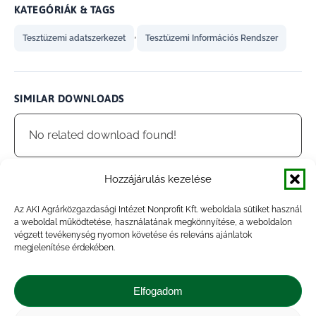
KATEGÓRIÁK & TAGS
,
Tesztüzemi adatszerkezet
Tesztüzemi Információs Rendszer
SIMILAR DOWNLOADS
No related download found!
Hozzájárulás kezelése
Az AKI Agrárközgazdasági Intézet Nonprofit Kft. weboldala sütiket használ
admin
Updated 2021.01.30.
a weboldal működtetése, használatának megkönnyítése, a weboldalon
végzett tevékenység nyomon követése és releváns ajánlatok
megjelenítése érdekében.
Megosztás
Elfogadom
Share
Share
Share
Share