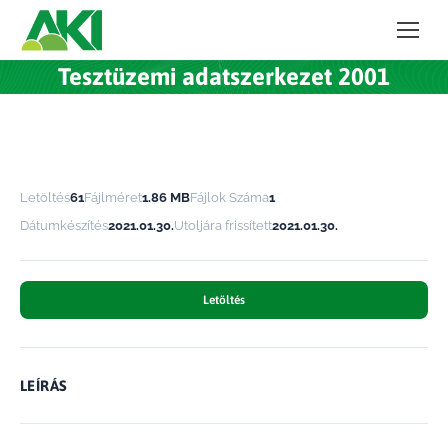
Tesztüzemi adatszerkezet 2001
Letöltés
61
Fájlméret
1.86 MB
Fájlok Száma
1
Dátumkészítés
2021.01.30.
Utoljára frissített
2021.01.30.
Letöltés
LEÍRÁS