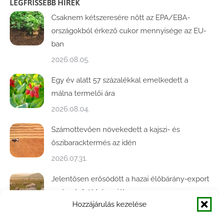
LEGFRISSEBB HÍREK
Csaknem kétszeresére nőtt az EPA/EBA-
országokból érkező cukor mennyisége az EU-
ban
2026.08.05.
Egy év alatt 57 százalékkal emelkedett a
málna termelői ára
2026.08.04.
Számottevően növekedett a kajszi- és
őszibaracktermés az idén
2026.07.31.
Jelentősen erősödött a hazai élőbárány-export
az év első öt hónapjában
Hozzájárulás kezelése
2026.07.28.