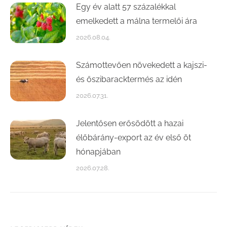
Egy év alatt 57 százalékkal
emelkedett a málna termelői ára
2026.08.04.
Számottevően növekedett a kajszi-
és őszibaracktermés az idén
2026.07.31.
Jelentősen erősödött a hazai
élőbárány-export az év első öt
hónapjában
2026.07.28.