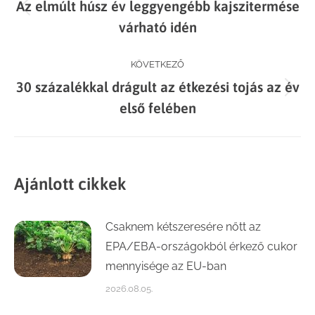
Az elmúlt húsz év leggyengébb kajszitermése
navigation
Previous
várható idén
post:
KÖVETKEZŐ
30 százalékkal drágult az étkezési tojás az év
Next
első felében
post:
Ajánlott cikkek
Csaknem kétszeresére nőtt az
EPA/EBA-országokból érkező cukor
mennyisége az EU-ban
2026.08.05.