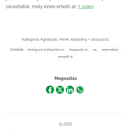
olvashatók, mely innen érhető el:
7. szám
.
Kategória:
Agrárpiac
,
Hírek
,
Kiadvány
2025.07.21.
Címkék:
feldolgozói értékesítési ár
fogyasztói ár
tej
tejtermékek
termelői ár
Megosztás
Share
Share
Share
Share
on
on
on
on
Facebook
X
LinkedIn
WhatsApp
Post
ELŐZŐ