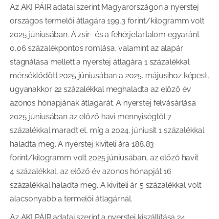
Az AKI PÁIR adatai szerint Magyarországon a nyerstej
országos termelői átlagára 199,3 forint/kilogramm volt
2025 júniusában. A zsír- és a fehérjetartalom egyaránt
0,06 százalékpontos romlása, valamint az alapár
stagnálása mellett a nyerstej átlagára 1 százalékkal
mérséklődött 2025 júniusában a 2025. májusihoz képest,
ugyanakkor 22 százalékkal meghaladta az előző év
azonos hónapjának átlagárát. A nyerstej felvásárlása
2025 júniusában az előző havi mennyiségtől 7
százalékkal maradt el, míg a 2024. júniusit 1 százalékkal
haladta meg. A nyerstej kiviteli ára 188,83
forint/kilogramm volt 2025 júniusában, az előző havit
4 százalékkal, az előző év azonos hónapját 16
százalékkal haladta meg. A kiviteli ár 5 százalékkal volt
alacsonyabb a termelői átlagárnál.
Az AKI PÁIR adatai szerint a nyerstej kiszállítása 24