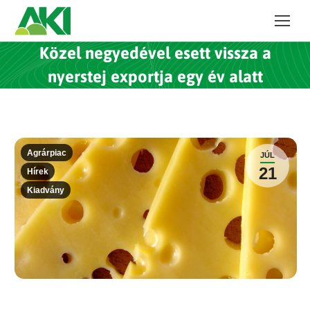
Közel negyedével esett vissza a
nyerstej exportja egy év alatt
Agrárpiac
JÚL
21
Hírek
Kiadvány