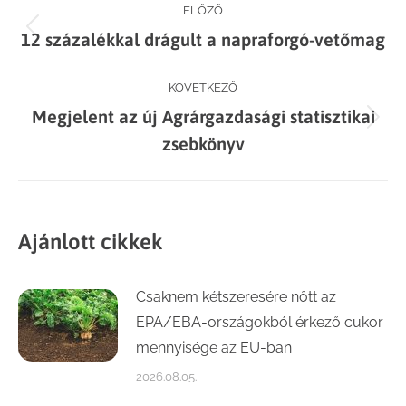
Post
ELŐZŐ
Previous
12 százalékkal drágult a napraforgó-vetőmag
navigation
post:
KÖVETKEZŐ
Megjelent az új Agrárgazdasági statisztikai
Next
zsebkönyv
post:
Ajánlott cikkek
Csaknem kétszeresére nőtt az
EPA/EBA-országokból érkező cukor
mennyisége az EU-ban
2026.08.05.