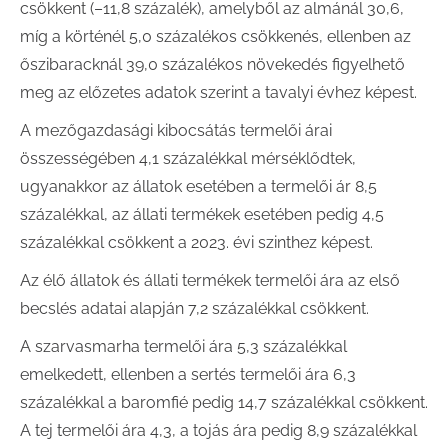
csökkent (–11,8 százalék), amelyből az almánál 30,6,
míg a körténél 5,0 százalékos csökkenés, ellenben az
őszibaracknál 39,0 százalékos növekedés figyelhető
meg az előzetes adatok szerint a tavalyi évhez képest.
A mezőgazdasági kibocsátás termelői árai
összességében 4,1 százalékkal mérséklődtek,
ugyanakkor az állatok esetében a termelői ár 8,5
százalékkal, az állati termékek esetében pedig 4,5
százalékkal csökkent a 2023. évi szinthez képest.
Az élő állatok és állati termékek termelői ára az első
becslés adatai alapján 7,2 százalékkal csökkent.
A szarvasmarha termelői ára 5,3 százalékkal
emelkedett, ellenben a sertés termelői ára 6,3
százalékkal a baromfié pedig 14,7 százalékkal csökkent.
A tej termelői ára 4,3, a tojás ára pedig 8,9 százalékkal