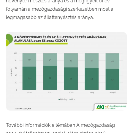
növénytermesztés aránya és a megfigyelt öt év
folyamán a mezőgazdasági szerkezetben most a
legmagasabb az állattenyésztés aránya.
További információk e témában A mezőgazdaság