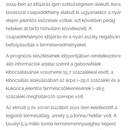
2024-ben az időjárás igen szélsőségesen alakult, kora
tavasszal csapadékhiány alakult ki, ugyanakkor a nyár
elején jelentős esőzések voltak, ezt követően pedig
heteken át tartó hőhullám következett. A
csapadékhiányos időjárás és a nyári aszály negatívan
befolyásolták a terméseredményeket.
A prognózis készítésének időpontjában rendelkezésre
álló információk adatai szerint a gabonafélék
kibocsátásának volumene 15,7 százalékkal esett, a
kibocsátás alakulásában az árpa (–29,0 százalék) és a
kukorica jelentős terméscsökkenésének (–18,5
százalék) meghatározó szerepe volt.
Az elmúlt 5 év során búzából 2021-ben keletkezett a
legjobb termésátlag, amely 5,9 tonna/hektár volt. A
tavalyi 5,9 millió tonna termésmennyiséghez képest