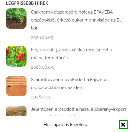
LEGFRISSEBB HÍREK
Csaknem kétszeresére nőtt az EPA/EBA-
országokból érkező cukor mennyisége az EU-
ban
2026.08.05.
Egy év alatt 57 százalékkal emelkedett a
málna termelői ára
2026.08.04.
Számottevően növekedett a kajszi- és
őszibaracktermés az idén
2026.07.31.
Jelentősen erősödött a hazai élőbárány-export
az év első öt hónapjában
Hozzájárulás kezelése
2026.07.28.