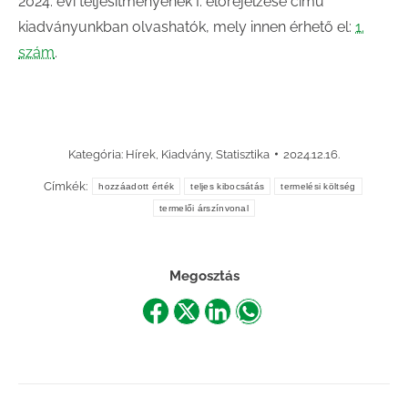
2024. évi teljesítményének I. előrejelzése című
kiadványunkban olvashatók, mely innen érhető el:
1.
szám
.
Kategória:
Hírek
,
Kiadvány
,
Statisztika
2024.12.16.
Címkék:
hozzáadott érték
teljes kibocsátás
termelési költség
termelői árszínvonal
Megosztás
Share
Share
Share
Share
on
on
on
on
Facebook
X
LinkedIn
WhatsApp