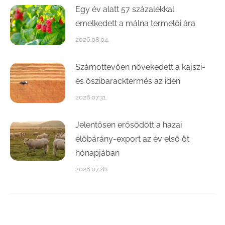
Egy év alatt 57 százalékkal
emelkedett a málna termelői ára
2026.08.04.
Számottevően növekedett a kajszi-
és őszibaracktermés az idén
2026.07.31.
Jelentősen erősödött a hazai
élőbárány-export az év első öt
hónapjában
2026.07.28.