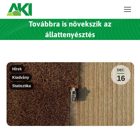
Továbbra is növekszik az
állattenyésztés
Hírek
DEC
16
Kiadvány
Statisztika