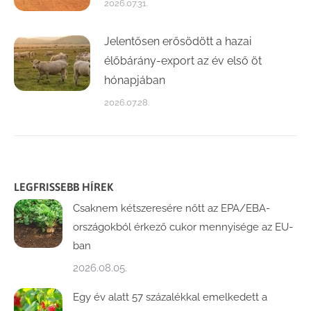
2026.07.31.
Jelentősen erősödött a hazai
élőbárány-export az év első öt
hónapjában
2026.07.28.
LEGFRISSEBB HÍREK
Csaknem kétszeresére nőtt az EPA/EBA-
országokból érkező cukor mennyisége az EU-
ban
2026.08.05.
Egy év alatt 57 százalékkal emelkedett a