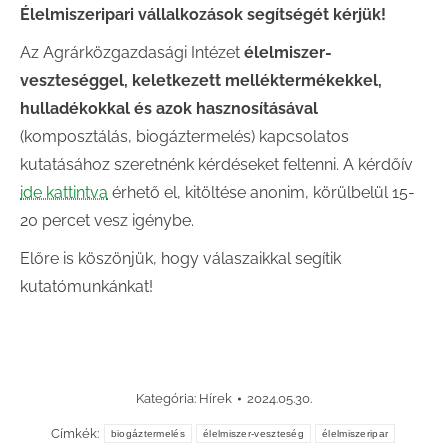
Élelmiszeripari vállalkozások segítségét kérjük!
Az Agrárközgazdasági Intézet
élelmiszer-
veszteséggel, keletkezett melléktermékekkel,
hulladékokkal és azok hasznosításával
(komposztálás, biogáztermelés) kapcsolatos
kutatásához szeretnénk kérdéseket feltenni. A kérdőív
ide kattintva
érhető el, kitöltése anonim, körülbelül 15-
20 percet vesz igénybe.
Előre is köszönjük, hogy válaszaikkal segítik
kutatómunkánkat!
Kategória:
Hírek
2024.05.30.
Címkék:
biogáztermelés
élelmiszer-veszteség
élelmiszeripar