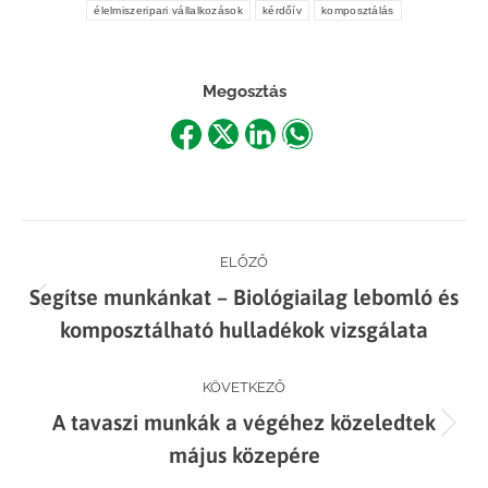
élelmiszeripari vállalkozások
kérdőív
komposztálás
Megosztás
Share
Share
Share
Share
on
on
on
on
Facebook
X
LinkedIn
WhatsApp
Post
ELŐZŐ
Segítse munkánkat – Biológiailag lebomló és
navigation
Previous
komposztálható hulladékok vizsgálata
post:
KÖVETKEZŐ
A tavaszi munkák a végéhez közeledtek
Next
május közepére
post: