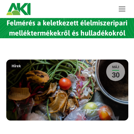
Felmérés a keletkezett élelmiszeripari
melléktermékekről és hulladékokról
Hírek
MÁJ
30