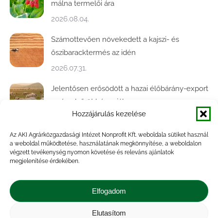
málna termelői ára
2026.08.04.
Számottevően növekedett a kajszi- és
őszibaracktermés az idén
2026.07.31.
Jelentősen erősödött a hazai élőbárány-export
az év első öt hónapjában
Hozzájárulás kezelése
2026.07.28.
Az AKI Agrárközgazdasági Intézet Nonprofit Kft. weboldala sütiket használ
Közel ötödével bővült a baromfivágás
a weboldal működtetése, használatának megkönnyítése, a weboldalon
Magyarországon
végzett tevékenység nyomon követése és releváns ajánlatok
megjelenítése érdekében.
2026.07.28.
A végéhez közelít az őszi búza betakarítása
Elfogadom
2026.07.21.
Elutasítom