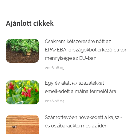
Ajánlott cikkek
Csaknem kétszeresére nőtt az
EPA/EBA-országokból érkező cukor
mennyisége az EU-ban
2026.08.05.
Egy év alatt 57 százalékkal
emelkedett a málna termelői ára
2026.08.04.
Számottevően növekedett a kajszi-
és őszibaracktermés az idén