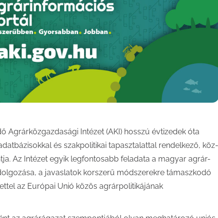
 Agrárközgazdasági Intézet (AKI) hosszú évtizedek óta
tbázisokkal és szakpolitikai tapasztalattal rendelkező, köz
tja. Az Intézet egyik legfontosabb feladata a magyar agrár-
kidolgozása, a javaslatok korszerű módszerekre támaszkodó
ttel az Európai Unió közös agrárpolitikájának