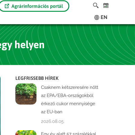
Agrárinformációs portál
EN
egy helyen
LEGFRISSEBB HÍREK
Csaknem kétszeresére nőtt
az EPA/EBA-országokból
érkező cukor mennyisége
az EU-ban
2026.08.05.
Egy év alatt 57 százalékkal