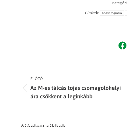
Kategóri
Címkék:
adatintegráció
Sh
o
F
Post
ELŐZŐ
Az M-es tálcás tojás csomagolóhelyi
navigation
Previous
ára csökkent a leginkább
post:
Ajánlott cikkek