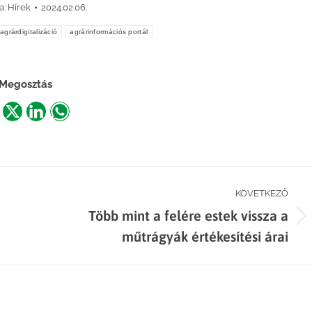
a:
Hírek
2024.02.06.
agrárdigitalizáció
agrárinformációs portál
Megosztás
are
Share
Share
Share
n
on
on
on
acebook
X
LinkedIn
WhatsApp
KÖVETKEZŐ
Több mint a felére estek vissza a
Next
műtrágyák értékesítési árai
post: