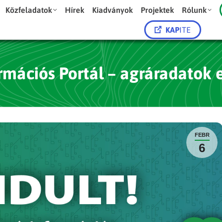
Közfeladatok
Hírek
Kiadványok
Projektek
Rólunk
KAP
ITE
rmációs Portál – agráradatok 
FEBR
6