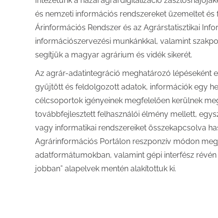
Intézetünk a hazai agrárdigitalizáció zászlóshajó
és nemzeti információs rendszereket üzemeltet és fe
Árinformációs Rendszer és az Agrárstatisztikai Info
információszervezési munkánkkal, valamint szakpo
segítjük a magyar agrárium és vidék sikerét.
Az agrár-adatintegráció meghatározó lépéseként el
gyűjtött és feldolgozott adatok, információk egy he
célcsoportok igényeinek megfelelően kerülnek meg
továbbfejlesztett felhasználói élmény mellett, egysz
vagy informatikai rendszereiket összekapcsolva haszn
Agrárinformációs Portálon reszponzív módon megje
adatformátumokban, valamint gépi interfész révén i
jobban” alapelvek mentén alakítottuk ki.