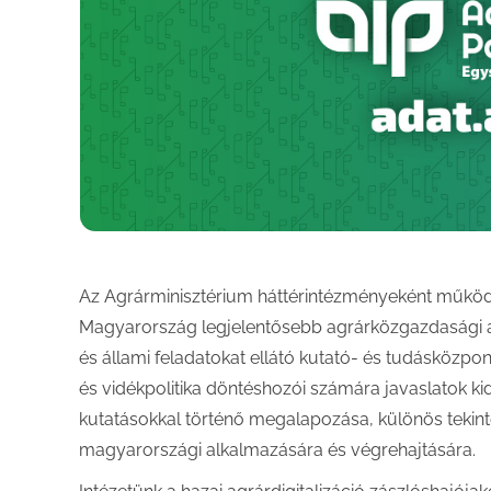
Az Agrárminisztérium háttérintézményeként működő
Magyarország legjelentősebb agrárközgazdasági ada
és állami feladatokat ellátó kutató- és tudásközpon
és vidékpolitika döntéshozói számára javaslatok 
kutatásokkal történő megalapozása, különös tekinte
magyarországi alkalmazására és végrehajtására.