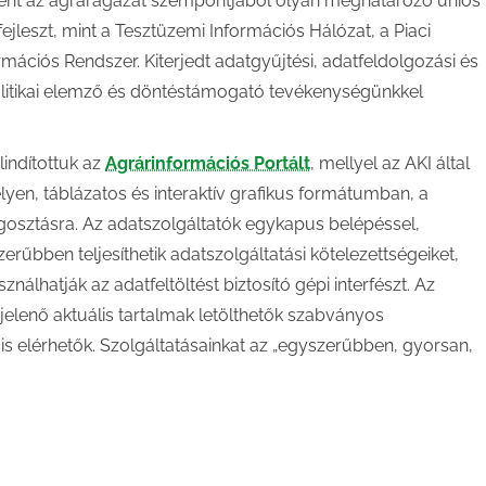
jaként az agrárágazat szempontjából olyan meghatározó uniós
jleszt, mint a Tesztüzemi Információs Hálózat, a Piaci
rmációs Rendszer. Kiterjedt adatgyűjtési, adatfeldolgozási és
litikai elemző és döntéstámogató tevékenységünkkel
indítottuk az
Agrárinformációs Portált
, mellyel az AKI által
lyen, táblázatos és interaktív grafikus formátumban, a
osztásra. Az adatszolgáltatók egykapus belépéssel,
erűbben teljesíthetik adatszolgáltatási kötelezettségeiket,
álhatják az adatfeltöltést biztosító gépi interfészt. Az
lenő aktuális tartalmak letölthetők szabványos
s elérhetők. Szolgáltatásainkat az „egyszerűbben, gyorsan,