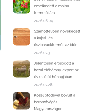
emelkedett a málna
termelői ára
2026.08.04.
Számottevően növekedett
a kajszi- és
őszibaracktermés az idén
2026.07.31.
Jelentősen erősödött a
hazai élőbárány-export az
-
év első öt hónapjában
2026.07.28.
Közel ötödével bővült a
baromfivágás
Magyarországon