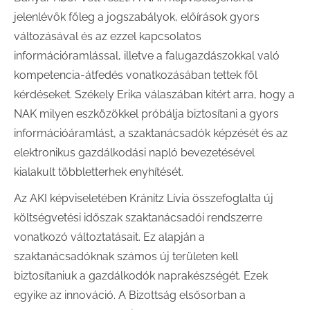
jelenlévők főleg a jogszabályok, előírások gyors
változásával és az ezzel kapcsolatos
információramlással, illetve a falugazdászokkal való
kompetencia-átfedés vonatkozásában tettek föl
kérdéseket. Székely Erika válaszában kitért arra, hogy a
NAK milyen eszközökkel próbálja biztosítani a gyors
információáramlást, a szaktanácsadók képzését és az
elektronikus gazdálkodási napló bevezetésével
kialakult többletterhek enyhítését.
Az AKI képviseletében Kránitz Lívia összefoglalta új
költségvetési időszak szaktanácsadói rendszerre
vonatkozó változtatásait. Ez alapján a
szaktanácsadóknak számos új területen kell
biztosítaniuk a gazdálkodók naprakészségét. Ezek
egyike az innováció. A Bizottság elsősorban a