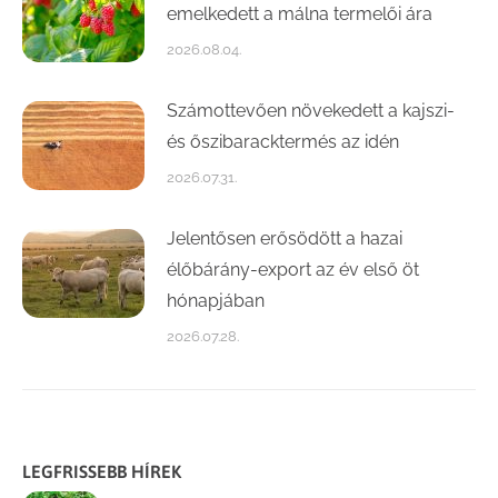
emelkedett a málna termelői ára
2026.08.04.
Számottevően növekedett a kajszi-
és őszibaracktermés az idén
2026.07.31.
Jelentősen erősödött a hazai
élőbárány-export az év első öt
hónapjában
2026.07.28.
LEGFRISSEBB HÍREK