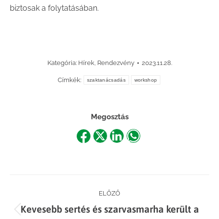
biztosak a folytatásában.
Kategória:
Hírek
,
Rendezvény
2023.11.28.
Címkék:
szaktanácsadás
workshop
Megosztás
Share
Share
Share
Share
on
on
on
on
Facebook
X
LinkedIn
WhatsApp
Post
ELŐZŐ
Kevesebb sertés és szarvasmarha került a
Previous