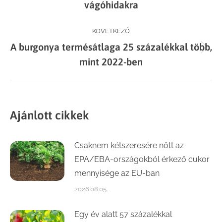
navigation
vágóhidakra
post:
KÖVETKEZŐ
A burgonya termésátlaga 25 százalékkal több,
Next
mint 2022-ben
post:
Ajánlott cikkek
Csaknem kétszeresére nőtt az
EPA/EBA-országokból érkező cukor
mennyisége az EU-ban
2026.08.05.
Egy év alatt 57 százalékkal