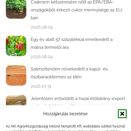
Csaknem kétszeresére nőtt az EPA/EBA-
országokból érkező cukor mennyisége az EU-
ban
2026.08.05.
Egy év alatt 57 százalékkal emelkedett a
málna termelői ára
2026.08.04.
Számottevően növekedett a kajszi- és
őszibaracktermés az idén
2026.07.31.
Jelentősen erősödött a hazai élőbárány-export
az év első öt hónapjában
Hozzájárulás kezelése
2026.07.28.
Az AKI Agrárközgazdasági Intézet Nonprofit Kft. weboldala sütiket használ
Közel ötödével bővült a baromfivágás