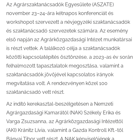
Az Agrárszaktanácsadók Egyesülete (ASZATE)
november 23–24-ára kétnapos konferenciát és
workshopot szervezett a névjegyzéki szaktanácsadók
és szaktanácsadó szervezetek számára. Az esemény
első napján az Agrárközgazdasági Intézet munkatársai
is részt vettek. A találkozó célja a szaktanácsadók
közötti kapcsolatépítés ösztönzése, a 2023-as év során
felhalmozott tapasztalatok megosztása, valamint a
szaktanácsadók jövőjével kapcsolatos irányok
megvitatása volt. A rendezvényen közel 100
szaktanácsadó vett részt.
Az indító kerekasztal-beszélgetésen a Nemzeti
Agrárgazdasági Kamarától (NAK) Székely Erika és
Varga Zsuzsanna, az Agrárközgazdasági Intézettől
(AKI) Kránitz Lívia, valamint a Gazda Kontroll Kft.-től
Bányai Tibor vett részt. A NAK képviselőjének a