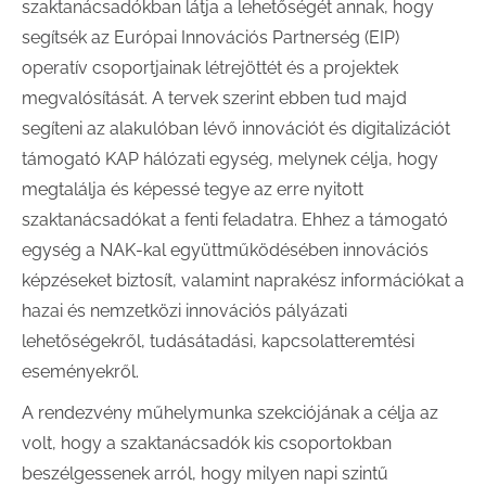
szaktanácsadókban látja a lehetőségét annak, hogy
segítsék az Európai Innovációs Partnerség (EIP)
operatív csoportjainak létrejöttét és a projektek
megvalósítását. A tervek szerint ebben tud majd
segíteni az alakulóban lévő innovációt és digitalizációt
támogató KAP hálózati egység, melynek célja, hogy
megtalálja és képessé tegye az erre nyitott
szaktanácsadókat a fenti feladatra. Ehhez a támogató
egység a NAK-kal együttműködésében innovációs
képzéseket biztosít, valamint naprakész információkat a
hazai és nemzetközi innovációs pályázati
lehetőségekről, tudásátadási, kapcsolatteremtési
eseményekről.
A rendezvény műhelymunka szekciójának a célja az
volt, hogy a szaktanácsadók kis csoportokban
beszélgessenek arról, hogy milyen napi szintű