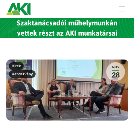
Szaktanácsadói műhelymunkán
vettek részt az AKI munkatársai
Hírek
NOV
28
Rendezvény