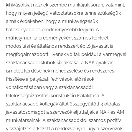
kihívásokkal néznek szembe munkájuk során, valamint,
hogy milyen jellegű változtatásokra lenne szükségük
annak érdekében, hogy a munkavégzésük
hatékonyabb és eredményesebb legyen. A
műhelymunka eredményeként számos konkrét
módosítási és általános rendszert építő javaslat is
megfogalmazódott. Ilyenek voltak például a vármegyei
szaktanácsadói klubok kialakítása, a NAK gyakran
ismételt kérdéseinek menedzselése és rendszeres
frissítése a pályázati felhívások, előírások
vonatkozásában vagy a szaktanácsadói
felelősségbiztosítási konstrukció kialakítása. A
szaktanácsadó kollégák által összegyűjtött 3 oldalas
javaslatcsomagot a szervezők eljuttatják a NAK és AM
munkatársainak. A szaktanácsadóktól számos pozitív
visszajelzés érkezett a rendezvényről, így a szervezők