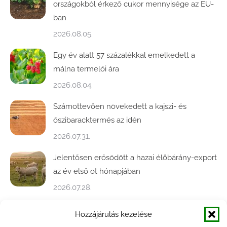
országokból érkező cukor mennyisége az EU-
ban
2026.08.05.
Egy év alatt 57 százalékkal emelkedett a
málna termelői ára
2026.08.04.
Számottevően növekedett a kajszi- és
őszibaracktermés az idén
2026.07.31.
Jelentősen erősödött a hazai élőbárány-export
az év első öt hónapjában
2026.07.28.
Közel ötödével bővült a baromfivágás
Hozzájárulás kezelése
Magyarországon