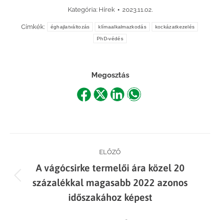
Kategória:
Hírek
2023.11.02.
Címkék:
éghajlatváltozás
klímaalkalmazkodás
kockázatkezelés
PhD-védés
Megosztás
Share
Share
Share
Share
on
on
on
on
Facebook
X
LinkedIn
WhatsApp
Post
ELŐZŐ
A vágócsirke termelői ára közel 20
navigation
Previous
százalékkal magasabb 2022 azonos
post:
időszakához képest