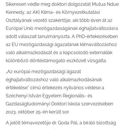
Sikeresen védte meg doktori dolgozatát Mutua Ndue
Kennedy, az AKI Klíma- és Környezetkutatási
Osztályának vezető szakértője, aki több éven át az
Európai Unió mezőgazdaságának éghajlatváltozásra
adott válaszait tanulmányozta. A PhD-értekezésében
az EU mezőgazdasági ágazatának klímaváltozáshoz
való alkalmazkodását és a kapcsolódó externáliák
különböző döntéstámogató eszközeit vizsgálta.
„Az európai mezőgazdasági ágazat
éghajlatváltozáshoz való alkalmazkodásának
értékelése” című értekezés nyilvános védése a
Széchenyi István Egyetem Regionális- és
Gazdaságtudományi Doktori Iskola szervezésében
2023. október 25-én került sor.
A jelölt témavezetője dr. Goda Pál, a bíráló bizottság