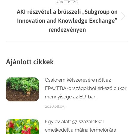
KÖVETKEZŐ
AKI részvétel a brüsszeli „Subgroup on
Next
Innovation and Knowledge Exchange”
post:
rendezvényen
Ajánlott cikkek
Csaknem kétszeresére nőtt az
EPA/EBA-országokból érkező cukor
mennyisége az EU-ban
2026.08.05.
Egy év alatt 57 százalékkal
emelkedett a málna termelői ára