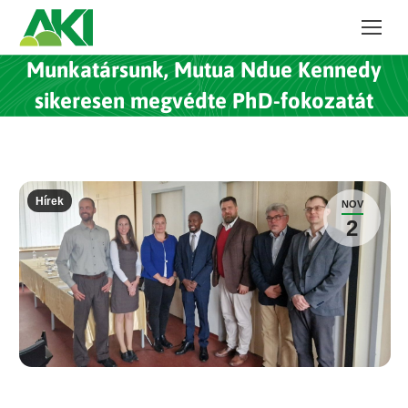
Munkatársunk, Mutua Ndue Kennedy
sikeresen megvédte PhD-fokozatát
Hírek
NOV
2