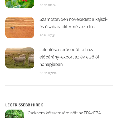
2026.08.04.
Számottevően növekedett a kajszi-
és őszibaracktermés az idén
2026.07.31.
Jelentősen erősödött a hazai
élőbárány-export az év első öt
hónapjában
2026.07.28.
LEGFRISSEBB HÍREK
Csaknem kétszeresére nőtt az EPA/EBA-