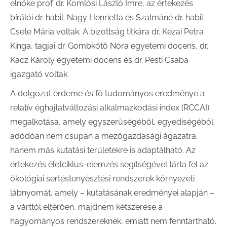
elnöke prof. dr. Komlósi László Imre, az értekezés
bírálói dr. habil. Nagy Henrietta és Szalmáné dr. habil.
Csete Mária voltak. A bizottság titkára dr. Kézai Petra
Kinga, tagjai dr. Gombkötő Nóra egyetemi docens, dr.
Kacz Károly egyetemi docens és dr. Pesti Csaba
igazgató voltak.
A dolgozat érdeme és fő tudományos eredménye a
relatív éghajlatváltozási alkalmazkodási index (RCCAI)
megalkotása, amely egyszerűségéből, egyediségéből
adódóan nem csupán a mezőgazdasági ágazatra,
hanem más kutatási területekre is adaptálható. Az
értekezés életciklus-elemzés segítségével tárta fel az
ökológiai sertéstenyésztési rendszerek környezeti
lábnyomát, amely – kutatásának eredményei alapján –
a várttól eltérően, majdnem kétszerese a
hagyományos rendszereknek, emiatt nem fenntartható.