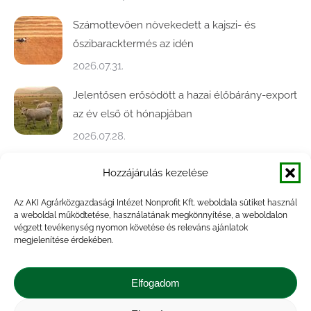
Számottevően növekedett a kajszi- és
őszibaracktermés az idén
2026.07.31.
Jelentősen erősödött a hazai élőbárány-export
az év első öt hónapjában
2026.07.28.
Közel ötödével bővült a baromfivágás
Hozzájárulás kezelése
Magyarországon
Az AKI Agrárközgazdasági Intézet Nonprofit Kft. weboldala sütiket használ
2026.07.28.
a weboldal működtetése, használatának megkönnyítése, a weboldalon
végzett tevékenység nyomon követése és releváns ajánlatok
A végéhez közelít az őszi búza betakarítása
megjelenítése érdekében.
2026.07.21.
Elfogadom