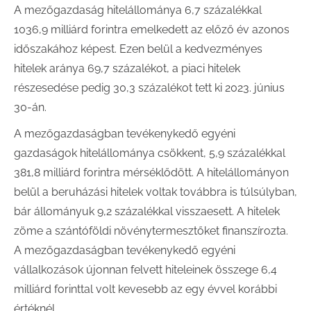
A mezőgazdaság hitelállománya 6,7 százalékkal
1036,9 milliárd forintra emelkedett az előző év azonos
időszakához képest. Ezen belül a kedvezményes
hitelek aránya 69,7 százalékot, a piaci hitelek
részesedése pedig 30,3 százalékot tett ki 2023. június
30-án.
A mezőgazdaságban tevékenykedő egyéni
gazdaságok hitelállománya csökkent, 5,9 százalékkal
381,8 milliárd forintra mérséklődött. A hitelállományon
belül a beruházási hitelek voltak továbbra is túlsúlyban,
bár állományuk 9,2 százalékkal visszaesett. A hitelek
zöme a szántóföldi növénytermesztőket finanszírozta.
A mezőgazdaságban tevékenykedő egyéni
vállalkozások újonnan felvett hiteleinek összege 6,4
milliárd forinttal volt kevesebb az egy évvel korábbi
értéknél.