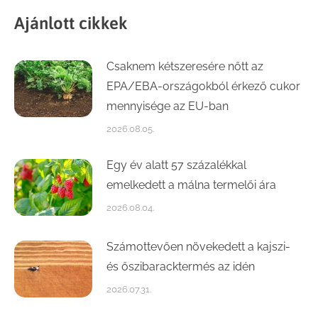
Ajánlott cikkek
Csaknem kétszeresére nőtt az
EPA/EBA-országokból érkező cukor
mennyisége az EU-ban
2026.08.05.
Egy év alatt 57 százalékkal
emelkedett a málna termelői ára
2026.08.04.
Számottevően növekedett a kajszi-
és őszibaracktermés az idén
2026.07.31.