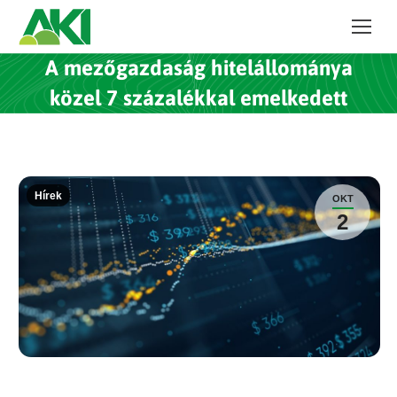
A mezőgazdaság hitelállománya
közel 7 százalékkal emelkedett
Hírek
OKT
2