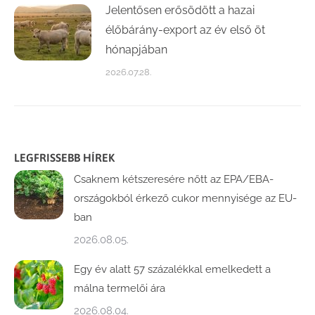
Jelentősen erősödött a hazai
élőbárány-export az év első öt
hónapjában
2026.07.28.
LEGFRISSEBB HÍREK
Csaknem kétszeresére nőtt az EPA/EBA-
országokból érkező cukor mennyisége az EU-
ban
2026.08.05.
Egy év alatt 57 százalékkal emelkedett a
málna termelői ára
2026.08.04.