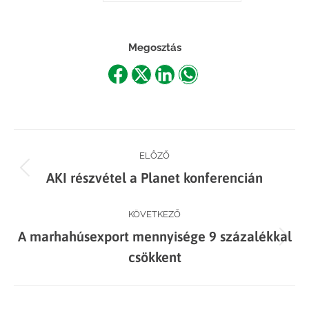
Megosztás
Share
Share
Share
Share
on
on
on
on
Facebook
X
LinkedIn
WhatsApp
Post
ELŐZŐ
Previous
AKI részvétel a Planet konferencián
navigation
post:
KÖVETKEZŐ
A marhahúsexport mennyisége 9 százalékkal
Next
csökkent
post: