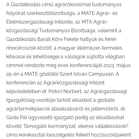
A Gazdálkodás című agrárökonómiai tudományos
folyóirat szerkesztőbizottsága, a MATE Agrár- és
Élelmiszergazdasági Intézete, az MTA Agrár-
közgazdasági Tudományos Bizottsága, valamint a
Gazdálkodás Baráti Köre Fekete hattyúk és fehér
rinocéroszok között: a magyar élelmiszer-termelés
kihívásai és lehetőségei a válságok sújtotta világban
címmel rendezte meg éves konferenciáját 2023. május
25-én a MATE gödöllői Szent István Campusán. A
konferencián az Agrárközgazdasági Intézet
képviseletében dr. Potori Norbert, az Agrárgazdasági
Igazgatóság vezetője tartott előadást a globális
agrártermékpiacok átalakulásáról és jellemzőiről, dr.
Goda Pál ügyvezető igazgató pedig az előadásokat
követő Támogató kormányzat, sikeres vállalkozások?
című kerekasztal-beszélgetés felkért hozzászólójaként