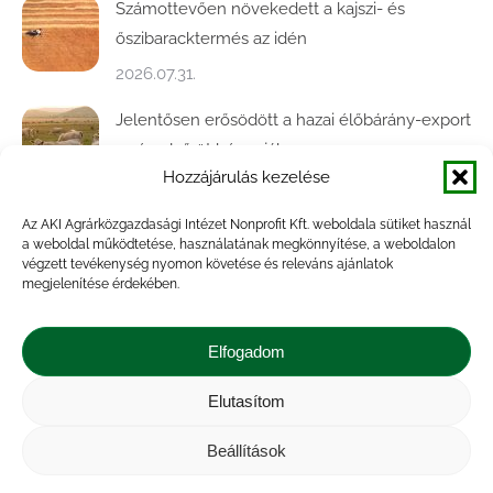
Számottevően növekedett a kajszi- és
őszibaracktermés az idén
2026.07.31.
Jelentősen erősödött a hazai élőbárány-export
az év első öt hónapjában
Hozzájárulás kezelése
2026.07.28.
Az AKI Agrárközgazdasági Intézet Nonprofit Kft. weboldala sütiket használ
Közel ötödével bővült a baromfivágás
a weboldal működtetése, használatának megkönnyítése, a weboldalon
Magyarországon
végzett tevékenység nyomon követése és releváns ajánlatok
megjelenítése érdekében.
2026.07.28.
A végéhez közelít az őszi búza betakarítása
Elfogadom
2026.07.21.
Elutasítom
Beállítások
Impresszum
|
Kapcsolat
|
Jogi nyilatkozat
|