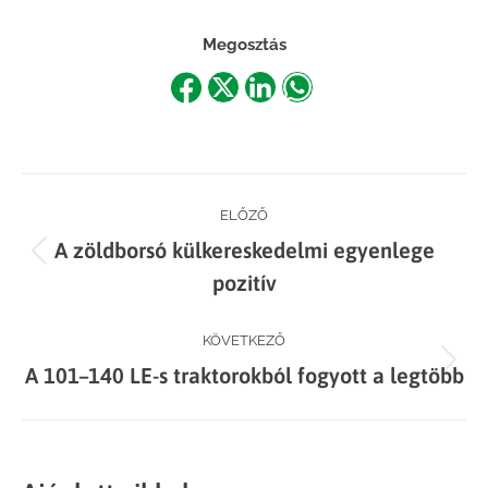
Megosztás
Share
Share
Share
Share
on
on
on
on
Facebook
X
LinkedIn
WhatsApp
Post
ELŐZŐ
A zöldborsó külkereskedelmi egyenlege
navigation
Previous
pozitív
post:
KÖVETKEZŐ
Next
A 101–140 LE-s traktorokból fogyott a legtöbb
post: