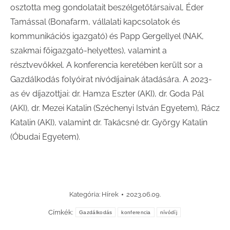
osztotta meg gondolatait beszélgetőtársaival, Éder
Tamással (Bonafarm, vállalati kapcsolatok és
kommunikációs igazgató) és Papp Gergellyel (NAK,
szakmai főigazgató-helyettes), valamint a
résztvevőkkel. A konferencia keretében került sor a
Gazdálkodás folyóirat nívódíjainak átadására. A 2023-
as év díjazottjai: dr. Hamza Eszter (AKI), dr. Goda Pál
(AKI), dr. Mezei Katalin (Széchenyi István Egyetem), Rácz
Katalin (AKI), valamint dr. Takácsné dr. György Katalin
(Óbudai Egyetem).
Kategória:
Hírek
2023.06.09.
Címkék:
Gazdálkodás
konferencia
nívódíj