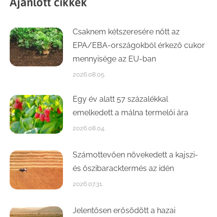
Ajánlott cikkek
Csaknem kétszeresére nőtt az
EPA/EBA-országokból érkező cukor
mennyisége az EU-ban
2026.08.05.
Egy év alatt 57 százalékkal
emelkedett a málna termelői ára
2026.08.04.
Számottevően növekedett a kajszi-
és őszibaracktermés az idén
2026.07.31.
Jelentősen erősödött a hazai