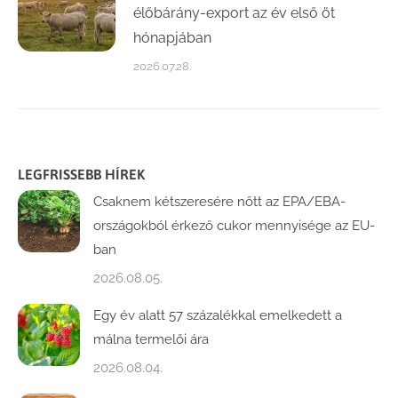
élőbárány-export az év első öt
hónapjában
2026.07.28.
LEGFRISSEBB HÍREK
Csaknem kétszeresére nőtt az EPA/EBA-
országokból érkező cukor mennyisége az EU-
ban
2026.08.05.
Egy év alatt 57 százalékkal emelkedett a
málna termelői ára
2026.08.04.