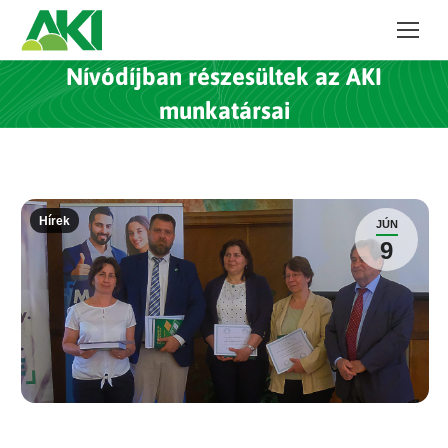
Nívódíjban részesültek az AKI
munkatársai
Hírek
JÚN
9