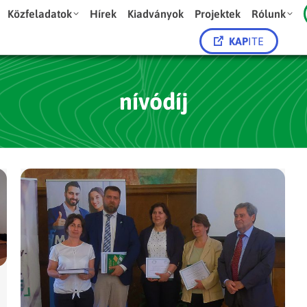
Közfeladatok
Hírek
Kiadványok
Projektek
Rólunk
KAP
ITE
nívódíj