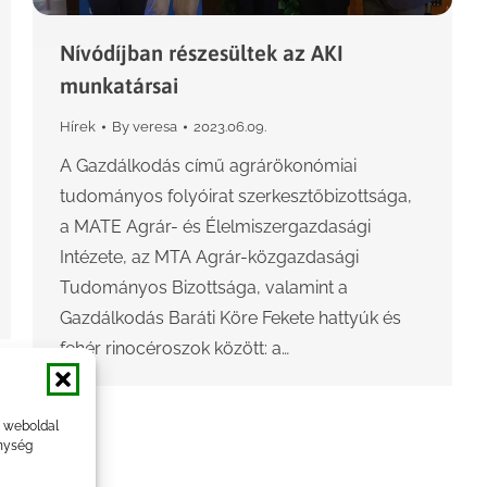
Nívódíjban részesültek az AKI
munkatársai
Hírek
By
veresa
2023.06.09.
A Gazdálkodás című agrárökonómiai
tudományos folyóirat szerkesztőbizottsága,
a MATE Agrár- és Élelmiszergazdasági
Intézete, az MTA Agrár-közgazdasági
Tudományos Bizottsága, valamint a
Gazdálkodás Baráti Köre Fekete hattyúk és
fehér rinocéroszok között: a…
a weboldal
nység