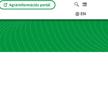
Agrárinformációs portál
EN