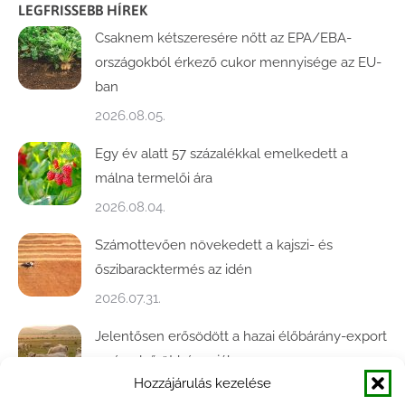
LEGFRISSEBB HÍREK
Csaknem kétszeresére nőtt az EPA/EBA-
országokból érkező cukor mennyisége az EU-
ban
2026.08.05.
Egy év alatt 57 százalékkal emelkedett a
málna termelői ára
2026.08.04.
Számottevően növekedett a kajszi- és
őszibaracktermés az idén
2026.07.31.
Jelentősen erősödött a hazai élőbárány-export
az év első öt hónapjában
Hozzájárulás kezelése
2026.07.28.