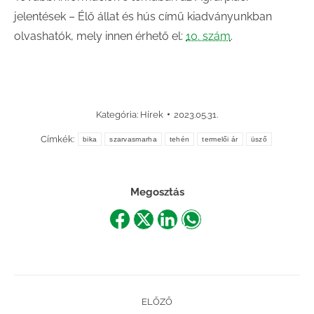
jelentések – Élő állat és hús című kiadványunkban
olvashatók, mely innen érhető el:
10. szám
.
Kategória:
Hírek
2023.05.31.
Címkék:
bika
szarvasmarha
tehén
termelői ár
üsző
Megosztás
Share
Share
Share
Share
on
on
on
on
Facebook
X
LinkedIn
WhatsApp
Post
ELŐZŐ