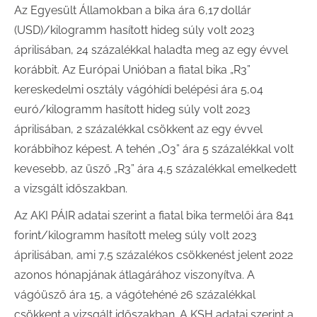
Az Egyesült Államokban a bika ára 6,17 dollár
(USD)/kilogramm hasított hideg súly volt 2023
áprilisában, 24 százalékkal haladta meg az egy évvel
korábbit. Az Európai Unióban a fiatal bika „R3”
kereskedelmi osztály vágóhídi belépési ára 5,04
euró/kilogramm hasított hideg súly volt 2023
áprilisában, 2 százalékkal csökkent az egy évvel
korábbihoz képest. A tehén „O3” ára 5 százalékkal volt
kevesebb, az üsző „R3” ára 4,5 százalékkal emelkedett
a vizsgált időszakban.
Az AKI PÁIR adatai szerint a fiatal bika termelői ára 841
forint/kilogramm hasított meleg súly volt 2023
áprilisában, ami 7,5 százalékos csökkenést jelent 2022
azonos hónapjának átlagárához viszonyítva. A
vágóüsző ára 15, a vágótehéné 26 százalékkal
csökkent a vizsgált időszakban. A KSH adatai szerint a