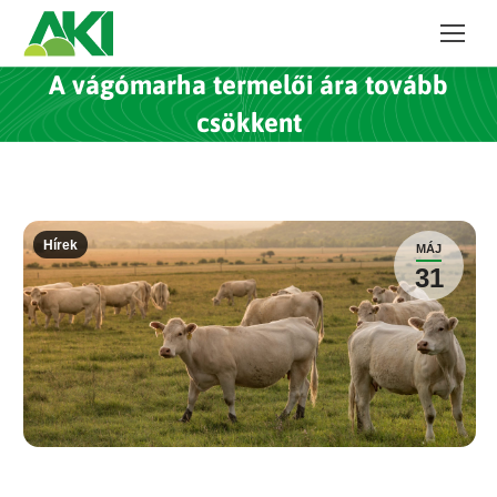
A vágómarha termelői ára tovább
csökkent
Hírek
MÁJ
31