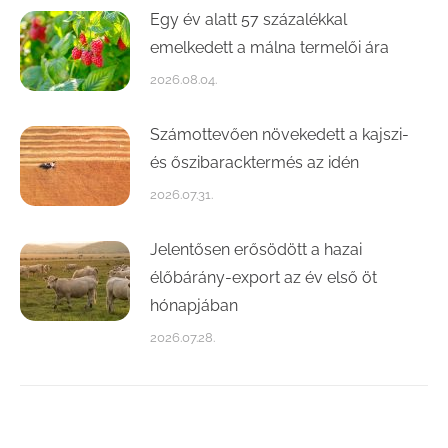
Egy év alatt 57 százalékkal
emelkedett a málna termelői ára
2026.08.04.
Számottevően növekedett a kajszi-
és őszibaracktermés az idén
2026.07.31.
Jelentősen erősödött a hazai
élőbárány-export az év első öt
hónapjában
2026.07.28.