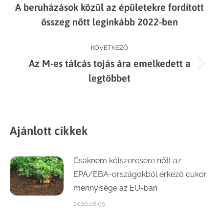
A beruházások közül az épületekre fordított
navigation
Previous
összeg nőtt leginkább 2022-ben
post:
KÖVETKEZŐ
Az M-es tálcás tojás ára emelkedett a
Next
legtöbbet
post:
Ajánlott cikkek
Csaknem kétszeresére nőtt az
EPA/EBA-országokból érkező cukor
mennyisége az EU-ban
2026.08.05.