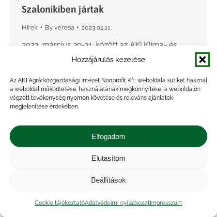
Szalonikiben jártak
Hírek
By
veresa
2023.04.11.
2023. március 29-31. között az AKI Klíma- és
Környezetkutatási Osztályának munkatársai a
Hozzájárulás kezelése
BIKE projekt háromnapos rendezvénysorozatán
Az AKI Agrárközgazdasági Intézet Nonprofit Kft. weboldala sütiket használ
vettek részt Görögországban. A rendezvényen
a weboldal működtetése, használatának megkönnyítése, a weboldalon
az európai bioüzemanyagok helyzetét és a
végzett tevékenység nyomon követése és releváns ajánlatok
megjelenítése érdekében.
bioüzemanyagok jövőbeli részesedését…
Elfogadom
Elutasítom
Beállítások
Cookie tájékoztató
Adatvédelmi nyilatkozat
Impresszum