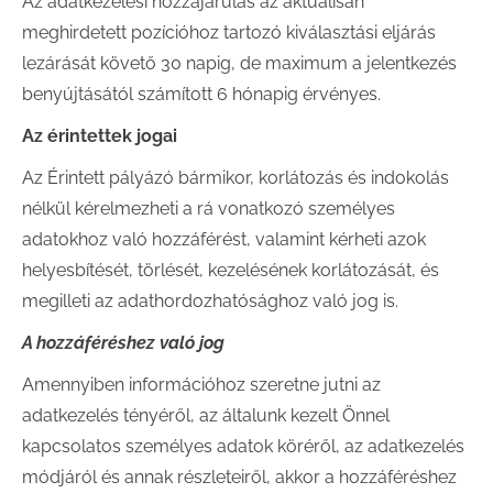
Az adatkezelési hozzájárulás az aktuálisan
meghirdetett pozícióhoz tartozó kiválasztási eljárás
lezárását követő 30 napig, de maximum a jelentkezés
benyújtásától számított 6 hónapig érvényes.
Az érintettek jogai
Az Érintett pályázó bármikor, korlátozás és indokolás
nélkül kérelmezheti a rá vonatkozó személyes
adatokhoz való hozzáférést, valamint kérheti azok
helyesbítését, törlését, kezelésének korlátozását, és
megilleti az adathordozhatósághoz való jog is.
A hozzáféréshez való jog
Amennyiben információhoz szeretne jutni az
adatkezelés tényéről, az általunk kezelt Önnel
kapcsolatos személyes adatok köréről, az adatkezelés
módjáról és annak részleteiről, akkor a hozzáféréshez