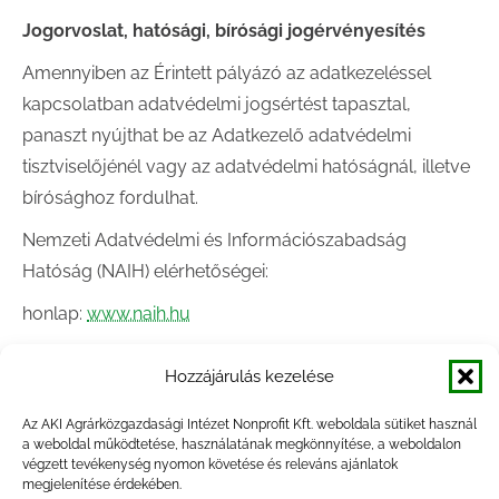
Jogorvoslat, hatósági, bírósági jogérvényesítés
Amennyiben az Érintett pályázó az adatkezeléssel
kapcsolatban adatvédelmi jogsértést tapasztal,
panaszt nyújthat be az Adatkezelő adatvédelmi
tisztviselőjénél vagy az adatvédelmi hatóságnál, illetve
bírósághoz fordulhat.
Nemzeti Adatvédelmi és Információszabadság
Hatóság (NAIH) elérhetőségei:
honlap:
www.naih.hu
e-mail-címe:
ugyfelszolgalat@naih.hu
Hozzájárulás kezelése
levelezési címe: 1363 Budapest, Pf. 9
Az AKI Agrárközgazdasági Intézet Nonprofit Kft. weboldala sütiket használ
telefonszáma: (+36) 1 391 1400
a weboldal működtetése, használatának megkönnyítése, a weboldalon
végzett tevékenység nyomon követése és releváns ajánlatok
Hozzájárulás a személyes adatok kezeléséhez
megjelenítése érdekében.