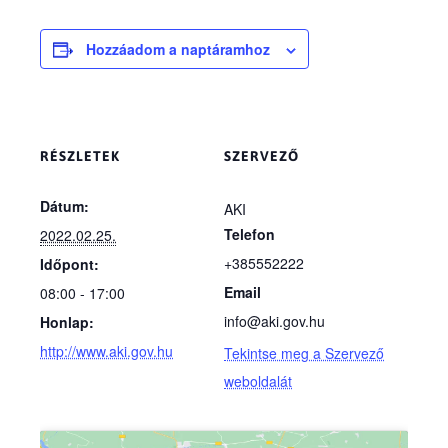
Hozzáadom a naptáramhoz
RÉSZLETEK
SZERVEZŐ
Dátum:
AKI
Telefon
2022.02.25.
+385552222
Időpont:
Email
08:00 - 17:00
info@aki.gov.hu
Honlap:
http://www.aki.gov.hu
Tekintse meg a Szervező
weboldalát