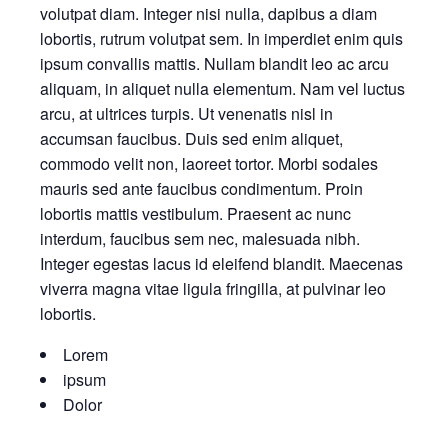
volutpat diam. Integer nisi nulla, dapibus a diam
lobortis, rutrum volutpat sem. In imperdiet enim quis
ipsum convallis mattis. Nullam blandit leo ac arcu
aliquam, in aliquet nulla elementum. Nam vel luctus
arcu, at ultrices turpis. Ut venenatis nisl in
accumsan faucibus. Duis sed enim aliquet,
commodo velit non, laoreet tortor. Morbi sodales
mauris sed ante faucibus condimentum. Proin
lobortis mattis vestibulum. Praesent ac nunc
interdum, faucibus sem nec, malesuada nibh.
Integer egestas lacus id eleifend blandit. Maecenas
viverra magna vitae ligula fringilla, at pulvinar leo
lobortis.
Lorem
ipsum
Dolor