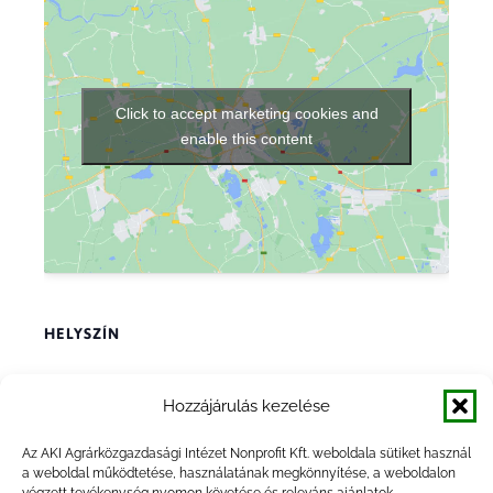
Click to accept marketing cookies and
enable this content
HELYSZÍN
AKI
Hozzájárulás kezelése
Zsil street 3-5
Budapest
,
1093
Magyarország
+ Google Térkép
Az AKI Agrárközgazdasági Intézet Nonprofit Kft. weboldala sütiket használ
Telefon
a weboldal működtetése, használatának megkönnyítése, a weboldalon