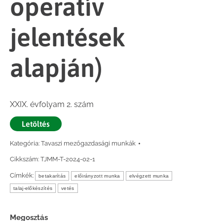
operatív
jelentések
alapján)
XXIX. évfolyam 2. szám
Letöltés
Kategória:
Tavaszi mezőgazdasági munkák
Cikkszám:
TJMM-T-2024-02-1
Címkék:
betakarítás
előirányzott munka
elvégzett munka
talaj-előkészítés
vetés
Megosztás