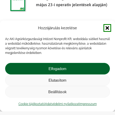
május 23-i operatív jelentések alapján)
Tájékoztató jelentés a tavaszi
Hozzájárulás kezelése
mezőgazdasági munkákról (2011.
május 16-i operatív jelentések alapján)
Az AKI Agrárközgazdasági Intézet Nonprofit Kft. weboldala sütiket használ
a weboldal működtetése, használatának megkönnyítése, a weboldalon
végzett tevékenység nyomon követése és releváns ajánlatok
megjelenítése érdekében.
Tájékoztató jelentés a tavaszi
mezőgazdasági munkákról (2013.
Elfogadom
május 21-i operatív jelentések alapján)
Elutasítom
Beállítások
Tájékoztató jelentés a tavaszi
mezőgazdasági munkákról (2014.
Cookie tájékoztató
Adatvédelmi nyilatkozat
Impresszum
április 14-i operatív jelentések alapján)