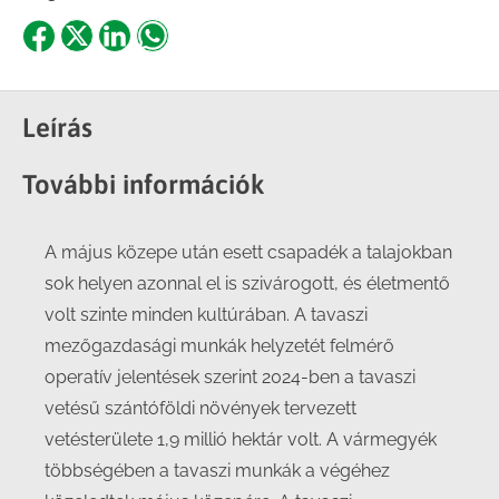
Share
Share
Share
Share
on
on
on
on
Facebook
X
LinkedIn
WhatsApp
Leírás
További információk
A május közepe után esett csapadék a talajokban
sok helyen azonnal el is szivárogott, és életmentő
volt szinte minden kultúrában. A tavaszi
mezőgazdasági munkák helyzetét felmérő
operatív jelentések szerint 2024-ben a tavaszi
vetésű szántóföldi növények tervezett
vetésterülete 1,9 millió hektár volt. A vármegyék
többségében a tavaszi munkák a végéhez