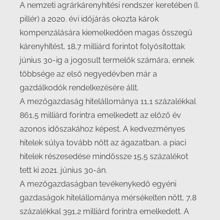
A nemzeti agrárkárenyhítési rendszer keretében (I.
pillér) a 2020. évi időjárás okozta károk
kompenzálására kiemelkedően magas összegű
kárenyhítést, 18,7 milliárd forintot folyósítottak
június 30-ig a jogosult termelők számára, ennek
többsége az első negyedévben már a
gazdálkodók rendelkezésére állt.
A mezőgazdaság hitelállománya 11,1 százalékkal
861,5 milliárd forintra emelkedett az előző év
azonos időszakához képest. A kedvezményes
hitelek súlya tovább nőtt az ágazatban, a piaci
hitelek részesedése mindössze 15,5 százalékot
tett ki 2021. június 30-án.
A mezőgazdaságban tevékenykedő egyéni
gazdaságok hitelállománya mérsékelten nőtt, 7,8
százalékkal 391,2 milliárd forintra emelkedett. A