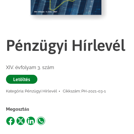
Pénzügyi Hírlevél
XIV. évfolyam 3. szám
Letöltés
Kategória:
Pénzügyi Hírlevél
Cikkszám:
PH-2021-03-1
Megosztás
Share
Share
Share
Share
on
on
on
on