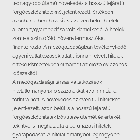
legnagyobb ütemű növekedés a hosszú lejáratú
forgóeszközhiteleknél jelentkezett, értékben
azonban a beruházási és az éven belüli hitelek
állománygyarapodása volt kiemelkedő. A hitelek
zöme a szántóföldi növénytermesztőket
finanszírozta. A mezőgazdaságban tevékenykedő
egyéni vállalkozások által újonnan felvett hitelek
értéke kismértékben elmaradt az előző év azonos
időszakitól.
A mezőgazdasági társas vállalkozások
hitelállománya 14,0 százalékkal 470,3 milliárd
forintra nőtt. A növekedés az éven túli hiteleknél
jelentkezett, azon belül is a hosszú lejáratú
forgóeszközhitelek bővülése ütemét és értékét
tekintve is meghaladta a beruházási hitelek
gyarapodását. A hitelállományból legnagyobb