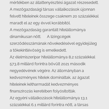
mértékben az állattenyésztési ágazat részesedett.
A mezőgazdasági társas vállalkozások újonnan
felvett hiteleinek összege csaknem 20 százalékkal
maradt el az egy évvel korábbitól.
A mezőgazdaság garantált hitelállománya
dinamikusan nőtt. A lízingcégek
szerződésszámának növekedésével egyidejűleg
a tőkekintlévőség is emelkedett.
Az élelmiszeripar hitelállománya 8,2 százalékkal
573,8 milliárd forintra bővült 2021 második
negyedévének végére. Az állományban a
kedvezményes hitelek domináltak, az ágazat
hiteleinek kétharmadát kedvezményes
finanszírozás keretében folyósították.
Az egyéni vállalkozások hitelállománya 13,1
százalékkal 6,1 milliárd forintra nőtt, a társas