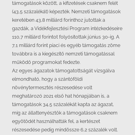
támogatások között, a kifizetések csaknem felét
(43,5 százalékát) képezték. Nemzeti támogatások
keretében 43,8 milliárd forinthoz jutottak a
gazdák, a Vidékfejlesztési Program intézkedéseire
110,7 milliárd forintot folyósítottak június 30-ig. A
7,1 milliárd forint piaci és egyéb támogatás zöme
továbbra is a kiegészítő nemzeti támogatással
működő programokat fedezte.
Az egyes ágazatok támogatottságát vizsgálva
elmondható, hogy a szántóföldi
növénytermesztés részesedése volt
meghatározó 2021 első hat hónapjában is, a
támogatások 34,5 százalékát kapta az ágazat,
míg az állattenyésztők a támogatások csaknem
egyötödét használhatták fel, a kertészet
részesedése pedig mindössze 6,2 százalék volt.