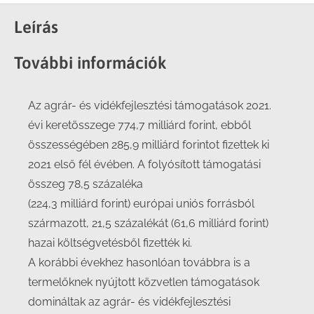
Facebook
X
LinkedIn
WhatsApp
Leírás
További információk
Az agrár- és vidékfejlesztési támogatások 2021.
évi keretösszege 774,7 milliárd forint, ebből
összességében 285,9 milliárd forintot fizettek ki
2021 első fél évében. A folyósított támogatási
összeg 78,5 százaléka
(224,3 milliárd forint) európai uniós forrásból
származott, 21,5 százalékát (61,6 milliárd forint)
hazai költségvetésből fizették ki.
A korábbi évekhez hasonlóan továbbra is a
termelőknek nyújtott közvetlen támogatások
domináltak az agrár- és vidékfejlesztési