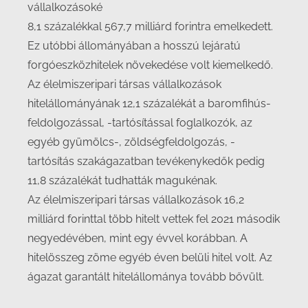
vállalkozásoké
8,1 százalékkal 567,7 milliárd forintra emelkedett.
Ez utóbbi állományában a hosszú lejáratú
forgóeszközhitelek növekedése volt kiemelkedő.
Az élelmiszeripari társas vállalkozások
hitelállományának 12,1 százalékát a baromfihús-
feldolgozással, -tartósítással foglalkozók, az
egyéb gyümölcs-, zöldségfeldolgozás, -
tartósítás szakágazatban tevékenykedők pedig
11,8 százalékát tudhatták magukénak.
Az élelmiszeripari társas vállalkozások 16,2
milliárd forinttal több hitelt vettek fel 2021 második
negyedévében, mint egy évvel korábban. A
hitelösszeg zöme egyéb éven belüli hitel volt. Az
ágazat garantált hitelállománya tovább bővült.