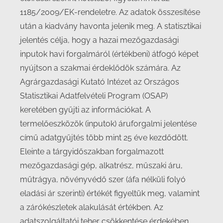
1185/2009/EK-rendeletre. Az adatok összesítése
után a kiadvány havonta jelenik meg. A statisztikai
jelentés célja, hogy a hazai mezőgazdasági
inputok havi forgalmáról (értékbeni) átfogó képet
nyújtson a szakmai érdeklődök számára. Az
Agrárgazdasági Kutató Intézet az Országos
Statisztikai Adatfelvételi Program (OSAP)
keretében gyűjti az információkat. A
termelőeszközök (inputok) áruforgalmi jelentése
című adatgyűjtés több mint 25 éve kezdődött.
Eleinte a tárgyidőszakban forgalmazott
mezőgazdasági gép, alkatrész, műszaki áru,
műtrágya, növényvédő szer (áfa nélküli folyó
eladási ár szerinti) értékét figyeltük meg, valamint
a zárókészletek alakulását értékben. Az
adatszolgáltatói teher csökkentése érdekében