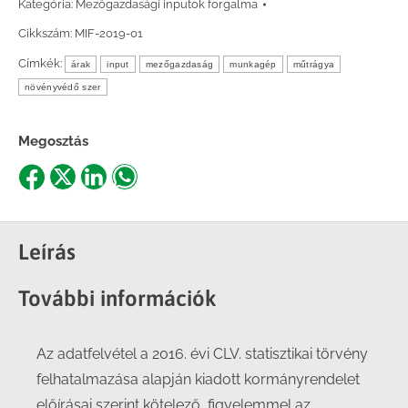
Kategória:
Mezőgazdasági inputok forgalma
Cikkszám:
MIF-2019-01
Címkék:
árak
input
mezőgazdaság
munkagép
műtrágya
növényvédő szer
Megosztás
Share
Share
Share
Share
on
on
on
on
Facebook
X
LinkedIn
WhatsApp
Leírás
További információk
Az adatfelvétel a 2016. évi CLV. statisztikai törvény
felhatalmazása alapján kiadott kormányrendelet
előírásai szerint kötelező, figyelemmel az